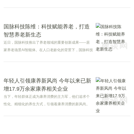
国脉科技陈维：科技赋能养老，打造
智慧养老新生态
近日，国脉科技推出了养老领域的重要创新成果——居
家养老场景AI智能体。在人口老龄化的背景下，国脉科技
前瞻性地布局智慧养老领域。董事长陈维表示，国脉科
技将依托在通信和物联网领域的深厚技术积累，致力于
以科技创新赋能养老产业，开创智慧养老新范式，为破
解养老难题提供新的解决方案。
年轻人引领康养新风尚 今年以来已新
增17.9万余家康养相关企业
当下，年轻群体正成为康养消费的主力军，他们追求个
性化、精细化的养生方式，引领着康养消费的新风尚。