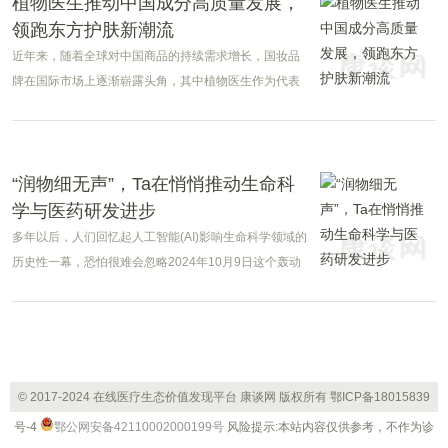
植物医生推动中国成分高质量发展，
领跑东方护肤新潮流
近年来，随着全球对中国商品的持续需求增长，国妆品
牌在国际市场上逐渐崭露头角，其中植物医生作为代表
品牌，凭借其独特的科研实力和品牌策略，成功推动了
中国成分在美妆行业的高质量发展，并领跑东方护肤的
新潮流。
“润物细无声”，Ta在悄悄推动生命科
学与医药研发进步
多年以后，人们回忆起人工智能(AI)影响生命科学领域的
历史性一幕，恐怕很难会忽略2024年10月9日这个轰动
全球科技圈的日子——瑞典皇家科学院宣布，将2024年
诺贝尔化学奖授予美国华盛顿大学的戴维·贝克
(DavidBaker)，以及来自谷歌DeepMind的德米斯·哈萨
比斯(DemisHassabis)和约翰·江珀(JohnM.Jumper)，以
表彰他们在蛋白质设计和蛋白质结构预测领域作出的贡
© 2017-2024 在线医疗生态价值发现平台 康谈网 版权所有
鄂ICP备18015839
献。
号-4
鄂公网安备42110002000199号
风险提示:本站内容仅供参考，不作为诊