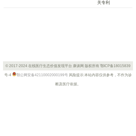
院(上海长征医院)殷浩教授团队，首次分别利用自体与异
体干细胞来源的再生胰岛进行微创移植，成功实现了1型
糖尿病患者的胰岛功能重建与血糖自主调控。
© 2017-2024 在线医疗生态价值发现平台 康谈网 版权所有
鄂ICP备18015839
号-4
鄂公网安备42110002000199号
风险提示:本站内容仅供参考，不作为诊
断及医疗依据。