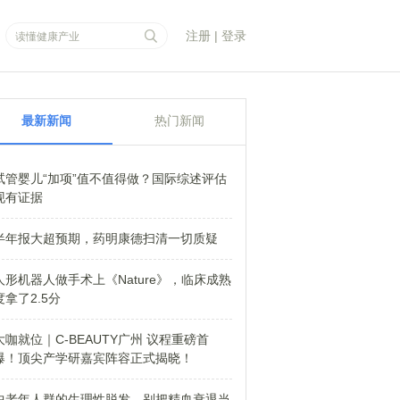
注册
|
登录
最新新闻
热门新闻
试管婴儿“加项”值不值得做？国际综述评估
现有证据
半年报大超预期，药明康德扫清一切质疑
人形机器人做手术上《Nature》，临床成熟
度拿了2.5分
大咖就位｜C-BEAUTY广州 议程重磅首
爆！顶尖产学研嘉宾阵容正式揭晓！
中老年人群的生理性脱发，别把精血衰退当