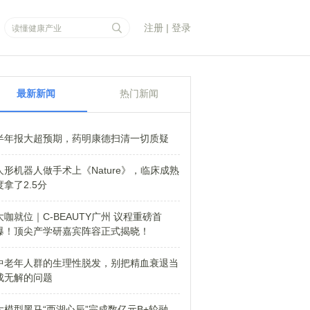
注册
|
登录
最新新闻
热门新闻
半年报大超预期，药明康德扫清一切质疑
人形机器人做手术上《Nature》，临床成熟
度拿了2.5分
大咖就位｜C-BEAUTY广州 议程重磅首
爆！顶尖产学研嘉宾阵容正式揭晓！
中老年人群的生理性脱发，别把精血衰退当
成无解的问题
大模型黑马“西湖心辰”完成数亿元B+轮融