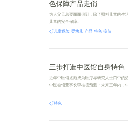
色保障产品走俏
为人父母总要面面俱到，除了照料儿童的生
儿童的安全保障。
儿童保险
婴幼儿
产品
特色
疫苗
三步打造中医馆自身特色
近年中医馆逐渐成为医疗界研究人士口中的
中医会馆董事长李桂德预测：未来三年内，
出井喷之势。本文主要探讨如何将中医馆正
路上，对培养老中医、打造特色、拓展客源
特色