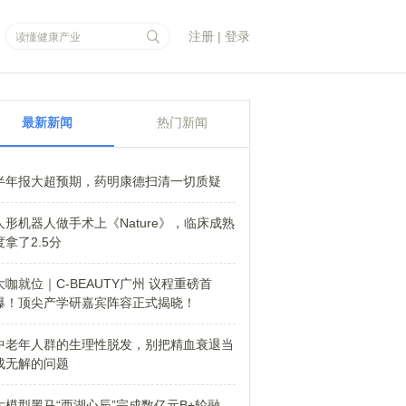
注册
|
登录
最新新闻
热门新闻
半年报大超预期，药明康德扫清一切质疑
人形机器人做手术上《Nature》，临床成熟
度拿了2.5分
大咖就位｜C-BEAUTY广州 议程重磅首
爆！顶尖产学研嘉宾阵容正式揭晓！
中老年人群的生理性脱发，别把精血衰退当
成无解的问题
大模型黑马“西湖心辰”完成数亿元B+轮融