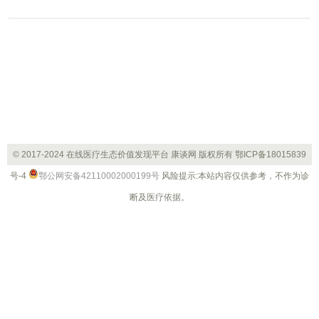
联方上海中孵创业投资管理有限公司于6月23日与北京信
文资本管理有限公司及华泰证券（上海）资产管理有限
公司签署了《嘉兴信文淦富股权投资合伙企业（有限合
伙）合伙协议》及补充协议，天亿投资及中孵创投拟以
自有资金合计人民币6.51亿元参与投资嘉兴信文淦富股
权投资合伙企业(有限合伙)(以下简称“并购基金”)，其中
中孵创投作为并购基金执行事务合伙人，天亿投资作为
并购基金的劣后级有限合伙人。该并购基金总投资约
26.02亿
© 2017-2024 在线医疗生态价值发现平台 康谈网 版权所有
鄂ICP备18015839
号-4
鄂公网安备42110002000199号
风险提示:本站内容仅供参考，不作为诊
断及医疗依据。