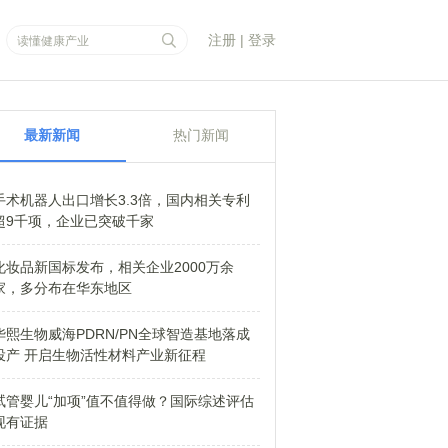
注册
|
登录
最新新闻
热门新闻
手术机器人出口增长3.3倍，国内相关专利
超9千项，企业已突破千家
化妆品新国标发布，相关企业2000万余
家，多分布在华东地区
华熙生物威海PDRN/PN全球智造基地落成
投产 开启生物活性材料产业新征程
试管婴儿“加项”值不值得做？国际综述评估
现有证据