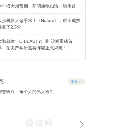
半年报大超预期，药明康德扫清一切质疑
人形机器人做手术上《Nature》，临床成熟
度拿了2.5分
大咖就位｜C-BEAUTY广州 议程重磅首
爆！顶尖产学研嘉宾阵容正式揭晓！
态
更多>>