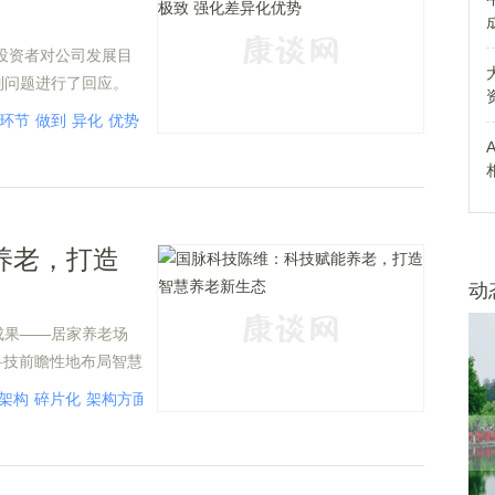
对投资者对公司发展目
列问题进行了回应。
环节
做到
异化
优势
一个
养老，打造
动
成果——居家养老场
科技前瞻性地布局智慧
托在通信和物联网领
架构
碎片化
架构方面
技术路线
精神
医疗
检测
接触
监测
预防
医疗机
养老产业，开创智慧
方案。