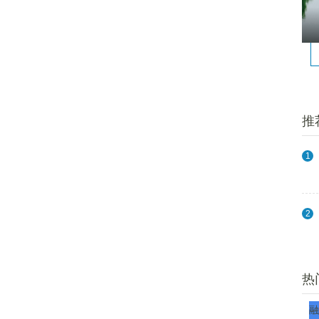
推
1
2
热
融