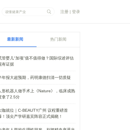
注册
|
登录
最新新闻
热门新闻
试管婴儿“加项”值不值得做？国际综述评估
现有证据
半年报大超预期，药明康德扫清一切质疑
人形机器人做手术上《Nature》，临床成熟
度拿了2.5分
大咖就位｜C-BEAUTY广州 议程重磅首
爆！顶尖产学研嘉宾阵容正式揭晓！
中老年人群的生理性脱发，别把精血衰退当