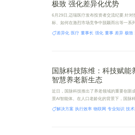
极致 强化差异化优势
6月29日,迈瑞医疗发布投资者交流纪要,针
标、如何在激烈市场竞争中脱颖而出等一系
差异化
医疗
董事长
强化
董事
差异
极致
国脉科技陈维：科技赋能
智慧养老新生态
近日，国脉科技推出了养老领域的重要创新
景AI智能体。在人口老龄化的背景下，国脉
养老领域。董事长陈维表示，国脉科技将依
解决方案
执行效率
物联网
专业知识
技术
域的深厚技术积累，致力于以科技创新赋能
养老新范式，为破解养老难题提供新的解决