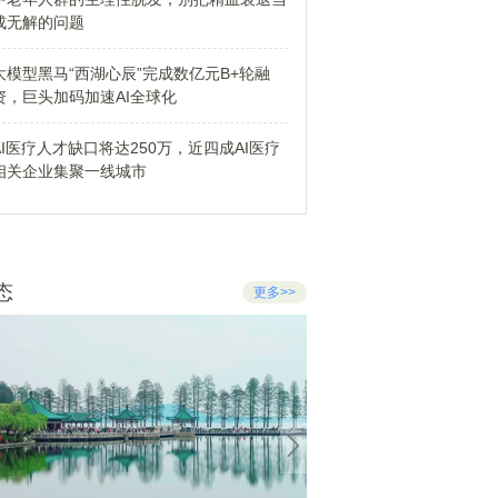
成无解的问题
大模型黑马“西湖心辰”完成数亿元B+轮融
资，巨头加码加速AI全球化
AI医疗人才缺口将达250万，近四成AI医疗
相关企业集聚一线城市
态
更多>>
构
肌肉
防风
小区
和丰
全保
董事长
管理
发展
服务
实现
机构
资源
产