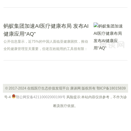
定AI推理的挑战，通过智能化的数据生成和合成，为医疗
研究提供支持。MedResearcher-R1包含三个集成的核
心模块，分别是知识图谱构建、轨迹生成管道和评估管
道。
蚂蚁集团加速AI医疗健康布局 发布AI
健康应用“AQ”
公开信息显示，近75%的中国人面临亚健康困扰，推动
全民健康管理至关重要，但老百姓能用的工具很有限：
每天有超2亿人次在网上搜索健康问题，但广告鱼龙混
杂、内容真假难辨，公众亟需更专业的医疗健康信息和
服务。
© 2017-2024 在线医疗生态价值发现平台 康谈网 版权所有
鄂ICP备18015839
号-4
鄂公网安备42110002000199号
风险提示:本站内容仅供参考，不作为诊
断及医疗依据。