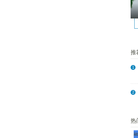
推
1
2
热
融