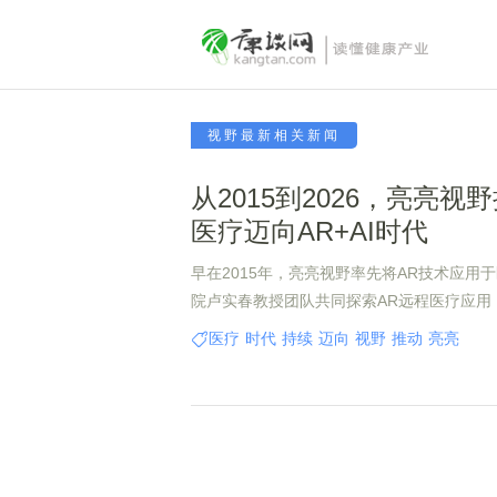
视野最新相关新闻
从2015到2026，亮亮视
医疗迈向AR+AI时代
早在2015年，亮亮视野率先将AR技术应用于
院卢实春教授团队共同探索AR远程医疗应用
AR医疗实践的企业之一。十一年后，随着人
医疗
时代
持续
迈向
视野
推动
亮亮
眼镜正从“信息可视化”迈向“智能辅助”的新阶