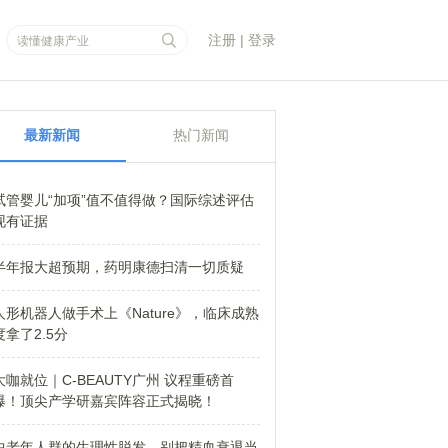
注册
|
登录
最新新闻
热门新闻
试管婴儿“加项”值不值得做？国际综述评估
现有证据
半年报大超预期，药明康德扫清一切质疑
人形机器人做手术上《Nature》，临床成熟
度拿了2.5分
大咖就位｜C-BEAUTY广州 议程重磅首
爆！顶尖产学研嘉宾阵容正式揭晓！
中老年人群的生理性脱发，别把精血衰退当