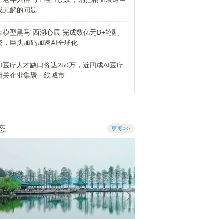
成无解的问题
大模型黑马“西湖心辰”完成数亿元B+轮融
资，巨头加码加速AI全球化
AI医疗人才缺口将达250万，近四成AI医疗
相关企业集聚一线城市
态
更多>>