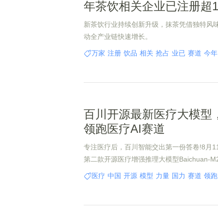
年茶饮相关企业已注册超
新茶饮行业持续创新升级，抹茶凭借独特风
动全产业链快速增长。
万家
注册
饮品
相关
抢占
业已
赛道
今年
百川开源最新医疗大模型
领跑医疗AI赛道
专注医疗后，百川智能交出第一份答卷!8月1
第二款开源医疗增强推理大模型Baichuan-M
量，在OpenAI的Healthbench评测集上
医疗
中国
开源
模型
力量
国力
赛道
领跑
源模型gpt-oss-120b。