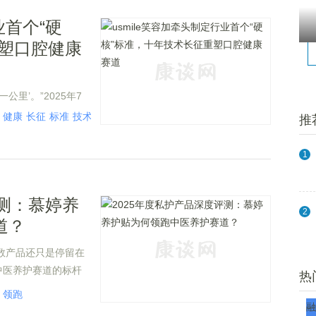
业首个“硬
重塑口腔健康
里’。”2025年7
牙菌斑生物膜清除效果
健康
长征
标准
技术
推
加相关负责人如是说。
1
评测：慕婷养
2
道？
多数产品还只是停留在
中医养护赛道的标杆
热
，以创新科技与本草
领跑
年度评测中脱颖而出，
融