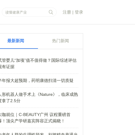
注册
|
登录
最新新闻
热门新闻
试管婴儿“加项”值不值得做？国际综述评估
现有证据
半年报大超预期，药明康德扫清一切质疑
人形机器人做手术上《Nature》，临床成熟
度拿了2.5分
大咖就位｜C-BEAUTY广州 议程重磅首
爆！顶尖产学研嘉宾阵容正式揭晓！
中老年人群的生理性脱发，别把精血衰退当