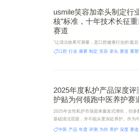
usmile笑容加牵头制定行
核”标准，十年技术长征
赛道
“让清洁效果可测量，是口腔健康行业的‘最后一公
月31日，在中国家电协会发布《电动牙刷-
口腔
行业
康赛
制定
笑容
牵头
赛道
重塑
体外评价方法》的标准会上，usmile笑容
2025年度私护产品深度
护贴为何领跑中医养护赛
2025年女性私护市场迎来爆发式增长，但
基础清洁层面，并不能从更深处养护。作为
品牌，慕婷凭借25年深耕女性大健康的积淀
中医
产品
年度
评测
为何
养护
深度
赛道
智慧打造出了慕婷山茶花养护贴，在2025