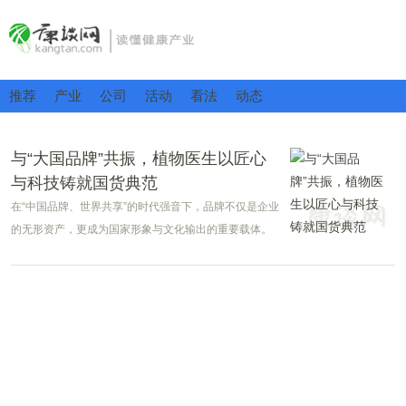
推荐
产业
公司
活动
看法
动态
与“大国品牌”共振，植物医生以匠心
与科技铸就国货典范
在“中国品牌、世界共享”的时代强音下，品牌不仅是企业
的无形资产，更成为国家形象与文化输出的重要载体。
央视《大国品牌》栏目以挖掘和传播中国品牌故事为使
命，而植物医生凭借独特的发展战略与深厚的品牌底
蕴，与栏目理念形成强烈价值共振，在国家平台的背书
下，开启了一场震撼行业的品牌升维之旅。