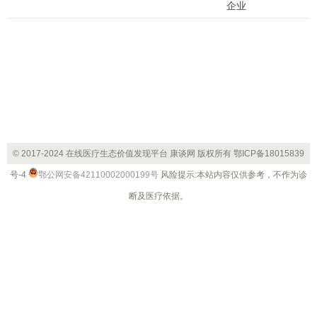
册86万家，截至目前，今年已注册82万家相关企业，其
中前5月注册4万家，较去年同期略有增长。
© 2017-2024 在线医疗生态价值发现平台 康谈网 版权所有
鄂ICP备18015839
号-4
鄂公网安备42110002000199号
风险提示:本站内容仅供参考，不作为诊
断及医疗依据。