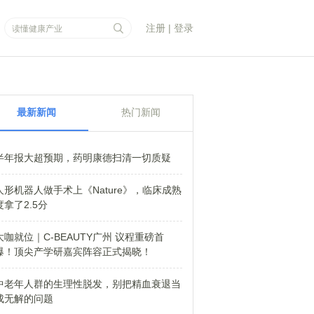
注册
|
登录
最新新闻
热门新闻
半年报大超预期，药明康德扫清一切质疑
人形机器人做手术上《Nature》，临床成熟
度拿了2.5分
大咖就位｜C-BEAUTY广州 议程重磅首
爆！顶尖产学研嘉宾阵容正式揭晓！
中老年人群的生理性脱发，别把精血衰退当
成无解的问题