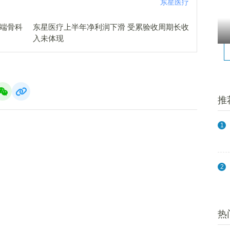
东星医疗
高端骨科
东星医疗上半年净利润下滑 受累验收周期长收
入未体现
推
1
2
热