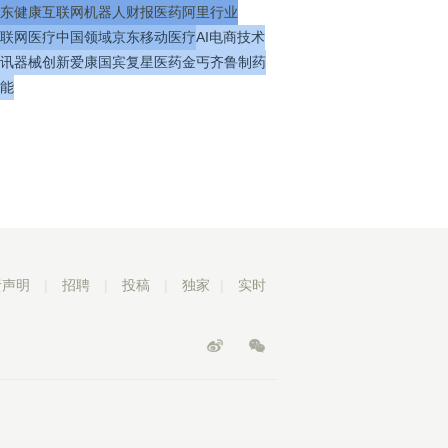
东健康
互联网
机器人
财报
医药
阿里
行业
联网医疗
中国
领域
京东
移动医疗
AI
电商
技术
讯
器械
创新
爱康国宾
复星医药
金丐
齐鲁制药
能
责声明
|
招聘
|
投稿
|
独家
|
实时