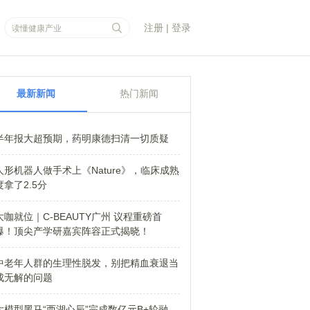
注册
|
登录
最新新闻
热门新闻
半年报大超预期，药明康德扫清一切质疑
人形机器人做手术上《Nature》，临床成熟
度拿了2.5分
大咖就位｜C-BEAUTY广州 议程重磅首
爆！顶尖产学研嘉宾阵容正式揭晓！
中老年人群的生理性脱发，别把精血衰退当
成无解的问题
大模型黑马“西湖心辰”完成数亿元B+轮融