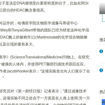
称HDAC)的分子是决定DNA缠绕蛋白紧密程度的分子，比如在阿尔
忆部分的HDAC酶含量很高。
何运作的，哈佛医学院生物医学成像马蒂诺中心
-YingWey和TonyaGilbert带领的团队已经为研发这种化学混
酶上的被称作11cMartinosatat的化学混合物能够
推
，以及出现的量有多大。
1
nceTranslationalMedicine)刊物上。在研究
个健康的人体内，并使用PET脑部扫描技术跟踪反应。
2
JacobHooker表示：“这项实验首次向人们展示了在
。”
究员对《第一财经日报》记者表示：“通过成像技术
热
，这项实验不同之处在于一方面是在人身上使用;另一方
融