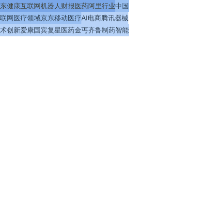
东健康
互联网
机器人
财报
医药
阿里
行业
中国
联网医疗
领域
京东
移动医疗
AI
电商
腾讯
器械
术
创新
爱康国宾
复星医药
金丐
齐鲁制药
智能