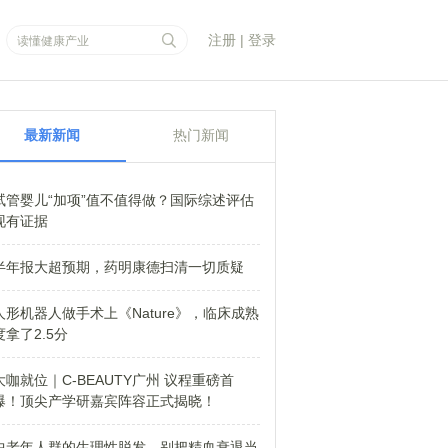
注册
|
登录
最新新闻
热门新闻
试管婴儿“加项”值不值得做？国际综述评估
现有证据
半年报大超预期，药明康德扫清一切质疑
人形机器人做手术上《Nature》，临床成熟
度拿了2.5分
大咖就位｜C-BEAUTY广州 议程重磅首
爆！顶尖产学研嘉宾阵容正式揭晓！
中老年人群的生理性脱发，别把精血衰退当