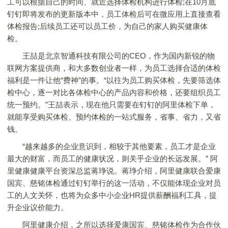
工可以根据自己的时间、就近选择体检机构进行体检;在10月底
钉钉即将发布的更新版本中，员工体检后可在微应用上直接查看
体检报告;后续员工还可以员工价，为自己的家人购买健康体
检。
王喆是北京智通科技有限公司的CEO，作为国内新锐的物
联网方案提供商，和大多数创业者一样，为员工选择合适的体检
福利是一件让他“费神”的事。“以往为员工购买体检，先要筛选体
检中心，逐一对比各体检中心的产品内容和价格，还要组织员工
统一预约。”王喆表示，现在他只需要在钉钉的阿里体检下单，
就能享受购买体检、预约体检的一站式服务，省事、省力，又省
钱。
“越来越多的企业意识到，相较于其他要素，员工才是企业
最大的财富，而员工的健康状况，则关乎企业的长远发展。” 阿
里健康健康平台资深总监蒋琤说。蒋琤介绍，阿里健康联合爱康
国宾、慈铭体检通过钉钉举行的这一活动，不仅能体现企业对员
工的人文关怀，也将为众多中小企业HR提供薪酬福利工具，提
升企业议价能力。
阿里健康介绍，之所以选择爱康国宾、慈铭体检作为合作伙