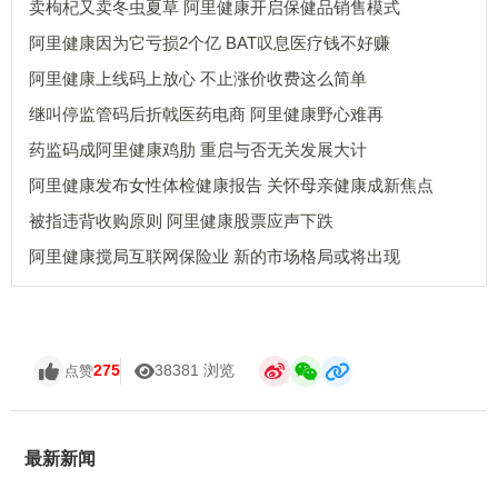
卖枸杞又卖冬虫夏草 阿里健康开启保健品销售模式
阿里健康因为它亏损2个亿 BAT叹息医疗钱不好赚
阿里健康上线码上放心 不止涨价收费这么简单
继叫停监管码后折戟医药电商 阿里健康野心难再
药监码成阿里健康鸡肋 重启与否无关发展大计
阿里健康发布女性体检健康报告 关怀母亲健康成新焦点
被指违背收购原则 阿里健康股票应声下跌
阿里健康搅局互联网保险业 新的市场格局或将出现
275
38381 浏览
点赞
最新新闻