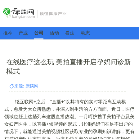
推荐
产业
公司
活动
看法
动态
在线医疗这么玩 美拍直播开启孕妈问诊新
模式
来源: 康谈网
继互联网+之后，“直播+”以其特有的实时零距离互动模
式，愈发为大众所熟悉，并深入到生活的方方面面。近日，医疗
领域也赶上这趟列车这股直播热潮。十月呵护携手美拍平台及美
女妇产医生，以直播+短视频的形式，让准妈妈们在足不出户的
情况下，就能通过美拍视频社区获取专业的孕期知识讲解，更有
权威妇产医生定期直播，为痛并快乐着的孕妈妈们实时答疑解