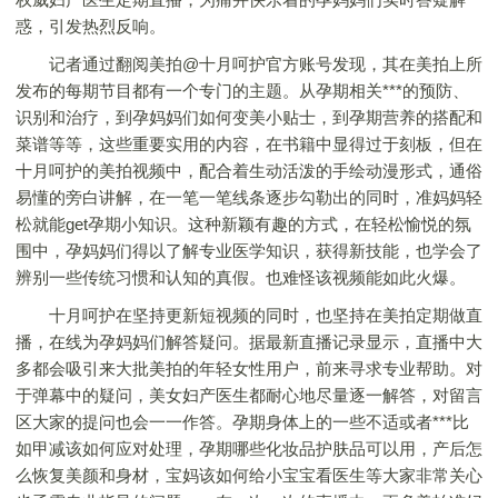
惑，引发热烈反响。
记者通过翻阅美拍@十月呵护官方账号发现，其在美拍上所
发布的每期节目都有一个专门的主题。从孕期相关***的预防、
识别和治疗，到孕妈妈们如何变美小贴士，到孕期营养的搭配和
菜谱等等，这些重要实用的内容，在书籍中显得过于刻板，但在
十月呵护的美拍视频中，配合着生动活泼的手绘动漫形式，通俗
易懂的旁白讲解，在一笔一笔线条逐步勾勒出的同时，准妈妈轻
松就能get孕期小知识。这种新颖有趣的方式，在轻松愉悦的氛
围中，孕妈妈们得以了解专业医学知识，获得新技能，也学会了
辨别一些传统习惯和认知的真假。也难怪该视频能如此火爆。
十月呵护在坚持更新短视频的同时，也坚持在美拍定期做直
播，在线为孕妈妈们解答疑问。据最新直播记录显示，直播中大
多都会吸引来大批美拍的年轻女性用户，前来寻求专业帮助。对
于弹幕中的疑问，美女妇产医生都耐心地尽量逐一解答，对留言
区大家的提问也会一一作答。孕期身体上的一些不适或者***比
如甲减该如何应对处理，孕期哪些化妆品护肤品可以用，产后怎
么恢复美颜和身材，宝妈该如何给小宝宝看医生等大家非常关心