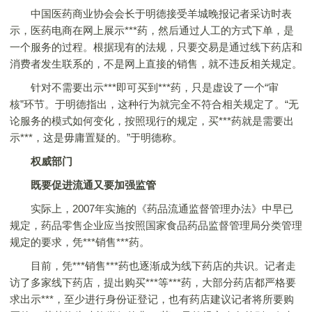
中国医药商业协会会长于明德接受羊城晚报记者采访时表
示，医药电商在网上展示***药，然后通过人工的方式下单，是
一个服务的过程。根据现有的法规，只要交易是通过线下药店和
消费者发生联系的，不是网上直接的销售，就不违反相关规定。
针对不需要出示***即可买到***药，只是虚设了一个“审
核”环节。于明德指出，这种行为就完全不符合相关规定了。“无
论服务的模式如何变化，按照现行的规定，买***药就是需要出
示***，这是毋庸置疑的。”于明德称。
权威部门
既要促进流通又要加强监管
实际上，2007年实施的《药品流通监督管理办法》中早已
规定，药品零售企业应当按照国家食品药品监督管理局分类管理
规定的要求，凭***销售***药。
目前，凭***销售***药也逐渐成为线下药店的共识。记者走
访了多家线下药店，提出购买***等***药，大部分药店都严格要
求出示***，至少进行身份证登记，也有药店建议记者将所要购