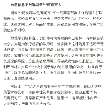
医患信息不对称网售***药危害大
网售***药有哪些危害呢?广医一院药学部副主任魏理主任医
师表示，买药跟买食品不一样，消费者与药品生产企业、经营企
业、医生之间，对于药品的质量、用途及使用方法等，存在严重
的信息不对称。
魏理举例解释说，例如俗称病毒唑的利巴韦林，有时候会被
大众以为是指治疗感冒的常用药，但实际上这种药并不适用于普
通感冒，而是适用于病毒性肺炎，临床上也经常用于肿瘤化疗抗
感染。如果将其当成家庭常备药过度使用，会有明显增加相关不
良反应的风险，贫血患者服用可以导致致命性的心肌损害。加上
利巴韦林在妊娠***分级中属于孕妇绝对禁用的“X级”，如果自行
用药，腹中胎致畸风险很大。医生建议，生病时还是尽量找医生
诊断，遵循医嘱用药。
实际上，***药之所以需要医生的***才能购买，是因为这些
药通常都具有一定的毒性及其他潜在的影响。擅自服用***药，
很容易对肝、肾等器官产生危害。滥用***，有可能让体内产生
大耐药菌，严重的将无法医治。