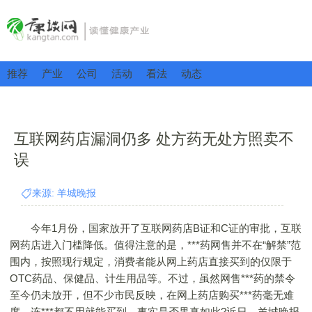
推荐
产业
公司
活动
看法
动态
互联网药店漏洞仍多 处方药无处方照卖不
误
来源: 羊城晚报
今年1月份，国家放开了互联网药店B证和C证的审批，互联
网药店进入门槛降低。值得注意的是，***药网售并不在“解禁”范
围内，按照现行规定，消费者能从网上药店直接买到的仅限于
OTC药品、保健品、计生用品等。不过，虽然网售***药的禁令
至今仍未放开，但不少市民反映，在网上药店购买***药毫无难
度，连***都不用就能买到。事实是否果真如此?近日，羊城晚报