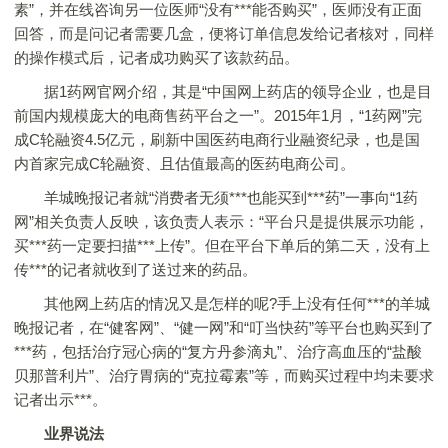
素”，并在线咨询另一位医师“没有***能否购买”，医师没有正面
回答，而是问记者需要几盒，便将订单信息发给记者核对，同样
的操作模式后，记者成功购买了该款药品。
据1药网官网介绍，其是“中国网上药店的领导企业，也是目
前国内规模庞大的电商售药平台之一”。2015年1月，“1药网”完
成C轮融资4.5亿元，刷新中国医药电商行业融资纪录，也是国
内首家完成C轮融资、且估值最高的医药电商公司。
羊城晚报记者就“消费者无须***也能买到***药”一事向“1药
网”相关负责人反映，该负责人表示：“平台只是提供展示功能，
买***药一定要扫描***上传”。但在平台下单后的第二天，没有上
传***的记者就收到了送过来的药品。
其他网上药店的情况又是怎样的呢?手上没有任何***的羊城
晚报记者，在“健客网”、“健一网”和“叮当快药”等平台也购买到了
***药，包括治疗冠心病的“复方丹参滴丸”、治疗高血压的“盐酸
贝那普利片”、治疗胃病的“克拉霉素”等，而购买过程中均未要求
记者出示***。
业界说法