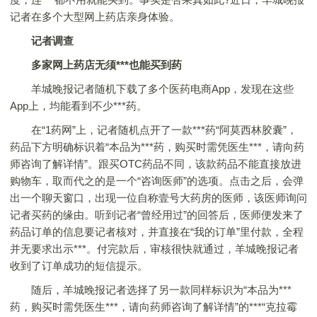
记者在多个大型网上药店亲身体验。
记者调查
多家网上药店无须***也能买到药
羊城晚报记者随机下载了多个医药电商App，发现在这些
App上，均能看到不少***药。
在“1药网”上，记者随机点开了一款***药“阿莫西林胶囊”，
药品下方明确标识着“本品为***药，购买时需凭医生***，请向药
师咨询了解详情”。跟买OTC药品不同，该款药品不能直接放进
购物车，取而代之的是一个“咨询医师”的选项。点击之后，会弹
出一个聊天窗口，出现一位自称壹号大药房的医师，该医师询问
记者买药的缘由。听到记者“曾经用过”的回答后，医师便发来了
药品订单的信息要记者核对，并直接在“我的订单”里付款，全程
并无要求出示***。付完款后，审核很快就通过，羊城晚报记者
收到了订单成功的短信提示。
随后，羊城晚报记者选择了另一款同样标识为“本品为***
药，购买时需凭医生***，请向药师咨询了解详情”的***“克拉霉