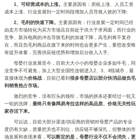
1、可经营成本的上涨。
主要原因有：房租上涨、人员工资
成本上涨、行业发展到一定时间段增加人员导致人效的下降;
2、毛利的快速下降。
主要原因有：行业发展一定时间已经
由卖方市场转化为买方市场且目前处于供大于求局面，而行业的
竞争、新兴电商的冲击导致毛利的加速下降，高毛利将不复存
在，而且负毛利商品在接下来的时间也会更多产生，要想改变唯
有提升体量，完善供应链优势和增加后台收入入手。
母婴行业发展至今，目前大大小小的母婴企业多如牛毛，同
业竞争不可避免，加上大型全国性连锁进入2、3、4线城市，最
直接体现为
价格战
，目前已看到
很多母婴店以部分快消品做负毛
利销售抢占市场。
激烈的竞争，没有巨头的领衔，市场的拼杀还要经过一轮又
一轮的洗牌，
最终只有像网易考拉这样的高品质、价格无关性玩
家存活下来。
可以说，目前大部分渠道/供应商的营销对母婴产品的专业
度仍有欠缺，质量把关也不到位，供应链不够深扎，但整体的市
场发展和表现来看，
可以断定的是，母婴行业不仅不会消失，更