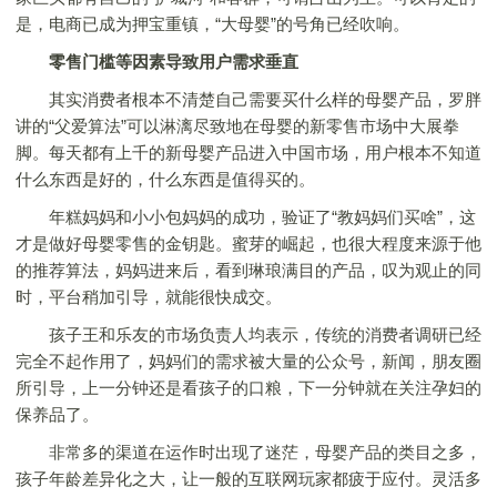
是，电商已成为押宝重镇，“大母婴”的号角已经吹响。
零售门槛等因素导致用户需求垂直
其实消费者根本不清楚自己需要买什么样的母婴产品，罗胖
讲的“父爱算法”可以淋漓尽致地在母婴的新零售市场中大展拳
脚。每天都有上千的新母婴产品进入中国市场，用户根本不知道
什么东西是好的，什么东西是值得买的。
年糕妈妈和小小包妈妈的成功，验证了“教妈妈们买啥”，这
才是做好母婴零售的金钥匙。蜜芽的崛起，也很大程度来源于他
的推荐算法，妈妈进来后，看到琳琅满目的产品，叹为观止的同
时，平台稍加引导，就能很快成交。
孩子王和乐友的市场负责人均表示，传统的消费者调研已经
完全不起作用了，妈妈们的需求被大量的公众号，新闻，朋友圈
所引导，上一分钟还是看孩子的口粮，下一分钟就在关注孕妇的
保养品了。
非常多的渠道在运作时出现了迷茫，母婴产品的类目之多，
孩子年龄差异化之大，让一般的互联网玩家都疲于应付。灵活多