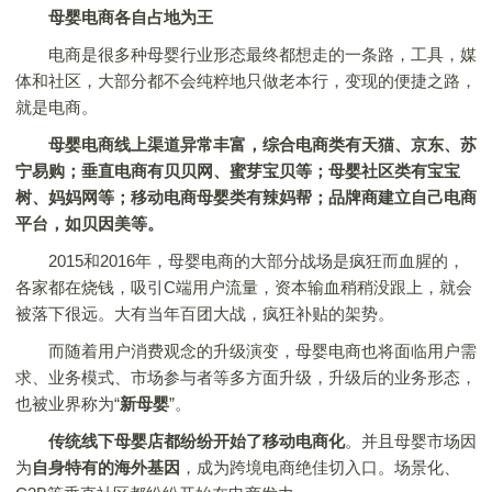
母婴电商各自占地为王
电商是很多种母婴行业形态最终都想走的一条路，工具，媒
体和社区，大部分都不会纯粹地只做老本行，变现的便捷之路，
就是电商。
母婴电商线上渠道异常丰富，综合电商类有天猫、京东、苏
宁易购；垂直电商有贝贝网、蜜芽宝贝等；母婴社区类有宝宝
树、妈妈网等；移动电商母婴类有辣妈帮；品牌商建立自己电商
平台，如贝因美等。
2015和2016年，母婴电商的大部分战场是疯狂而血腥的，
各家都在烧钱，吸引C端用户流量，资本输血稍稍没跟上，就会
被落下很远。大有当年百团大战，疯狂补贴的架势。
而随着用户消费观念的升级演变，母婴电商也将面临用户需
求、业务模式、市场参与者等多方面升级，升级后的业务形态，
也被业界称为“
新母婴
”。
传统线下母婴店都纷纷开始了移动电商化
。并且母婴市场因
为
自身特有的海外基因
，成为跨境电商绝佳切入口。场景化、