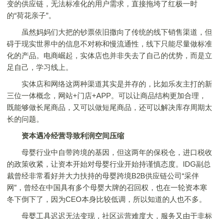
变的供应链，无法标准化的用户需求，直接拖垮了红极一时
的“荷花亲子”。
虽然妈妈们大把的钞票依旧撒向了传统的线下销售渠道，但
碍于现实世界中的信息不对称和慢流通性，线下只能尽量做标准
化的产品。电商崛起，实体店也并非失去了自己的优势，而是立
足自己，学习线上。
实体店和网络这两种渠道其实是并存的，比如乐友主打的新
三位一体概念，网站+门店+APP。可以让商品结构更加合理，
既能够做长尾商品，又可以做短尾商品，还可以解决库存周期太
长的问题。
资本遇冷经营导致利润空间压缩
母婴行业中自带跨境的基因，但这两年的保税仓，进口税收
的政策收紧，让资本开始对母婴行业开始持谨慎态度。IDG副总
裁曾经非常看好并大力扶持的母婴跨境B2B供应链公司“采伴
网”，曾经在中国具有多个母婴大牌的召回权，也在一轮资本寒
冬下倒下了，因为CEO本身比较低调，所以知道的人也不多。
母婴工具迟迟无法变现，社区运营难度大，服务又由于非标