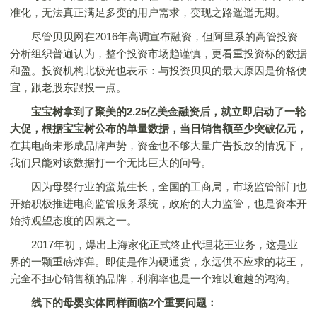
准化，无法真正满足多变的用户需求，变现之路遥遥无期。
尽管贝贝网在2016年高调宣布融资，但阿里系的高管投资
分析组织普遍认为，整个投资市场趋谨慎，更看重投资标的数据
和盈。投资机构北极光也表示：与投资贝贝的最大原因是价格便
宜，跟老股东跟投一点。
宝宝树拿到了聚美的2.25亿美金融资后，就立即启动了一轮
大促，根据宝宝树公布的单量数据，当日销售额至少突破亿元，
在其电商未形成品牌声势，资金也不够大量广告投放的情况下，
我们只能对该数据打一个无比巨大的问号。
因为母婴行业的蛮荒生长，全国的工商局，市场监管部门也
开始积极推进电商监管服务系统，政府的大力监管，也是资本开
始持观望态度的因素之一。
2017年初，爆出上海家化正式终止代理花王业务，这是业
界的一颗重磅炸弹。即使是作为硬通货，永远供不应求的花王，
完全不担心销售额的品牌，利润率也是一个难以逾越的鸿沟。
线下的母婴实体同样面临2个重要问题：