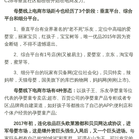
C2B等垂直社区都纷纷开始在电商发力。
母婴线上电商市场距今也经历了3个阶段：垂直平台、综合
平台和细分平台。
1、垂直平台有业界著名的“老不死”乐友，定位中高端的爱
婴室，丽家宝贝，红孩子，宝宝树等，唯一优品2015年因为资
金断链，不得不遗憾退出。
2、综合平台有1号店(刚又被易主)，爱婴室，京东，淘宝母
婴，蜜芽等。
3、细分平台的玩家有贝备网(定位社会化)，贝贝特卖，辣
妈帮，天猫母婴，国美旗下的库巴购物网，妈妈网(刚刚上市)。
母婴线下电商市场有4种形态：
以孩子王、乐友孕婴童等位
代表的孕婴童专卖店;超市、百货公司的孕婴童产品专柜或者专
区;品牌商自建渠道，如好孩子等都推出了自己的APP;便利店和
个体户经营的孕婴童产品;
2017年初，连化妆品巨头欧莱雅都和贝贝网达成协议，进
军母婴市场，这是继外资巨头强生入局后，又一个巨头进场。
每
家巨头都有自己的“护城河”和客群，可谓占山为王。可以肯定的