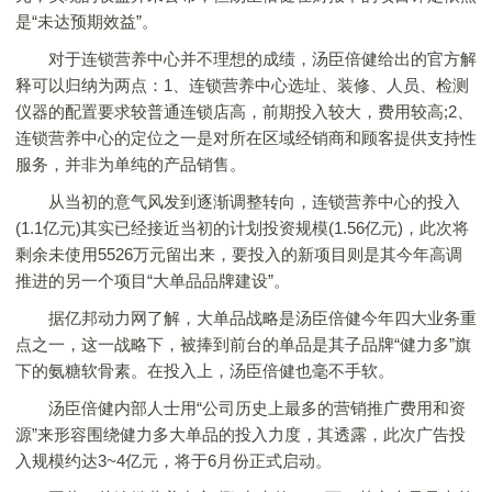
是“未达预期效益”。
对于连锁营养中心并不理想的成绩，汤臣倍健给出的官方解
释可以归纳为两点：1、连锁营养中心选址、装修、人员、检测
仪器的配置要求较普通连锁店高，前期投入较大，费用较高;2、
连锁营养中心的定位之一是对所在区域经销商和顾客提供支持性
服务，并非为单纯的产品销售。
从当初的意气风发到逐渐调整转向，连锁营养中心的投入
(1.1亿元)其实已经接近当初的计划投资规模(1.56亿元)，此次将
剩余未使用5526万元留出来，要投入的新项目则是其今年高调
推进的另一个项目“大单品品牌建设”。
据亿邦动力网了解，大单品战略是汤臣倍健今年四大业务重
点之一，这一战略下，被捧到前台的单品是其子品牌“健力多”旗
下的氨糖软骨素。在投入上，汤臣倍健也毫不手软。
汤臣倍健内部人士用“公司历史上最多的营销推广费用和资
源”来形容围绕健力多大单品的投入力度，其透露，此次广告投
入规模约达3~4亿元，将于6月份正式启动。