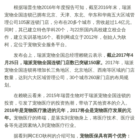
根据瑞普生物2016年年度报告可知，截至2016年末，瑞派
宠物全国连锁已拥有北京、天津、东北、华东和华南五大区域管
理公司105家连锁门店，分布在20多个城市，营收超过1.4亿元。
同时，其已建立特色学科20个，与22所国内高校建立校企合
作，建立实训基地16个。看到网成立于2012年，创始人为耿
柯，定位于宠物安全服务平台。
发布会上，瑞派宠物全国总经理赖晓云表示，
截止2017年4
月25日，瑞派宠物全国连锁门店数已突破150家。
2017年，瑞派
宠物全国连锁将增加长三角地区、北京地区、西南等区域的门店
数量，达到六大区域管理公司，30个城市260家门店的布局规
划。
在赖晓云看来，2015年瑞普生物对于瑞派宠物全国连锁的
投资，引发了宠物医疗的投资热潮，带动了其他资本的介入。
2016年是宠物医疗激进的元年，2017将会是宠物医疗发展的元
年。
宠物医疗的终端，是落实到宠物身上，将医疗技术、医疗设
备等先进因素纳入到宠物医疗行业。
据看到网CEO耿柯的介绍可知，
宠物医保具有两个优势：