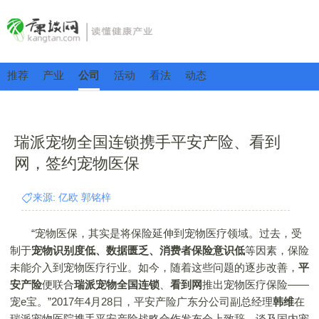
推荐
产业
公司
活动
看法
动态
瑞派宠物全国连锁携手平安产险、看到
网，签约宠物医保
来源: 亿欧 郭铭梓
“宠物医保，其实是将保险延伸到宠物医疗领域。过去，受
制于
宠物识别度低、数据匮乏、消费者保险意识低
等因素，保险
未能介入到宠物医疗行业。如今，随着这些问题的逐步改善，
平
安产险
便联合
瑞派宠物全国连锁
、
看到网
推出宠物医疗保险——
宠e宝。”2017年4月28日，平安产险广东分公司副总经理
韩维
在
瑞派宠物医院携手平安产险战略合作发布会上致辞，谈及国内宠