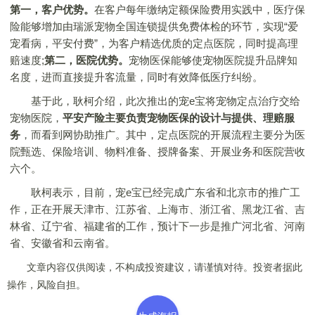
第一，客户优势。
在客户每年缴纳定额保险费用实践中，医疗保
险能够增加由瑞派宠物全国连锁提供免费体检的环节，实现“爱
宠看病，平安付费”，为客户精选优质的定点医院，同时提高理
赔速度;
第二，医院优势。
宠物医保能够使宠物医院提升品牌知
名度，进而直接提升客流量，同时有效降低医疗纠纷。
基于此，耿柯介绍，此次推出的宠e宝将宠物定点治疗交给
宠物医院，
平安产险主要负责宠物医保的设计与提供、理赔服
务
，而看到网协助推广。其中，定点医院的开展流程主要分为医
院甄选、保险培训、物料准备、授牌备案、开展业务和医院营收
六个。
耿柯表示，目前，宠e宝已经完成广东省和北京市的推广工
作，正在开展天津市、江苏省、上海市、浙江省、黑龙江省、吉
林省、辽宁省、福建省的工作，预计下一步是推广河北省、河南
省、安徽省和云南省。
文章内容仅供阅读，不构成投资建议，请谨慎对待。投资者据此
操作，风险自担。