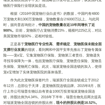
物医疗保险行业现状如是说。
根据《2016中国宠物行业白皮书》的数据，中国约有4800
万宠物犬和1300万宠物猫，宠物数量合计6000万以上。与此同
时，据尚普咨询统计，
中国的宠物数量在近10年间增长了近
900%。
目前，宠物医疗占宠物消费23%，规模约225亿元，对比
美国宠物市场50%，还相对较低。
正是基于
宠物医疗专业性高
、
需求稳定
、
宠物医保未能全面
支撑行业发展
的现状，看到网和中国平安率先推出了宠物专属保
险——宠e宝。它集宠物医疗保险、宠物第三者责任、宠物遗失
寻找等保障为一体，包括宠物医疗保险、宠物责任保险、宠物丢
失保险、宠物死亡保险。此次，瑞派宠物全国连锁的加入，使得
宠e宝增加了实体宠物医院的落体场景。
作为此次宠物医保签约方，瑞派医疗全国连锁成立于2012
年12月，总部位于天津，是宠物医院连锁品牌。2015年8月，医
疗上市公司瑞普生物以自有资金1000万投资瑞派宠物全国连
锁，持股比例为4.34%。2016年下半年，瑞普生物先后两次提高
对瑞派宠物全国连锁的持股比例，
现今的持股比例是16.52%。