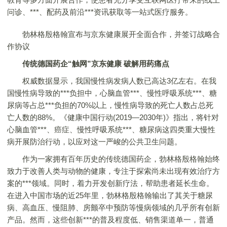
问诊、***、配药及前沿***资讯获取等一站式医疗服务。
勃林格殷格翰宣布与京东健康展开全面合作，并签订战略合
作协议
传统德国药企“触网”京东健康 破解用药痛点
权威数据显示，我国慢性病发病人数已高达3亿左右。在我
国慢性病导致的***负担中，心脑血管***、慢性呼吸系统***、糖
尿病等占总***负担的70%以上，慢性病导致的死亡人数占总死
亡人数的88%。《健康中国行动(2019—2030年)》指出，将针对
心脑血管***、癌症、慢性呼吸系统***、糖尿病这四类重大慢性
病开展防治行动，以应对这一严峻的公共卫生问题。
作为一家拥有百年历史的传统德国药企，勃林格殷格翰始终
致力于改善人类与动物的健康，专注于探索尚未出现有效治疗方
案的***领域。同时，着力开发创新疗法，帮助患者延长生命。
在进入中国市场的近25年里，勃林格殷格翰输出了其关于糖尿
病、高血压、慢阻肺、房颤卒中预防等慢病领域的几乎所有创新
产品。然而，这些创新***的普及程度低、销售渠道单一，普通