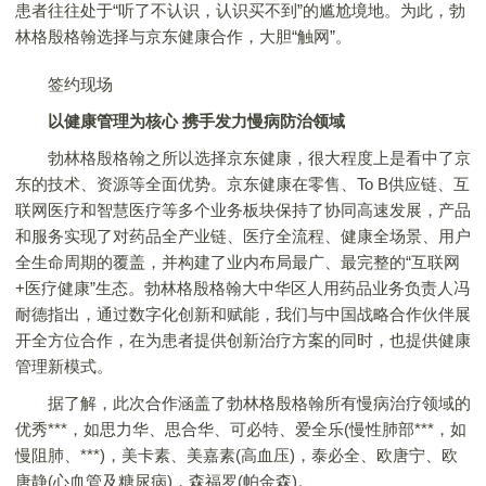
患者往往处于“听了不认识，认识买不到”的尴尬境地。为此，勃
林格殷格翰选择与京东健康合作，大胆“触网”。
签约现场
以健康管理为核心 携手发力慢病防治领域
勃林格殷格翰之所以选择京东健康，很大程度上是看中了京
东的技术、资源等全面优势。京东健康在零售、To B供应链、互
联网医疗和智慧医疗等多个业务板块保持了协同高速发展，产品
和服务实现了对药品全产业链、医疗全流程、健康全场景、用户
全生命周期的覆盖，并构建了业内布局最广、最完整的“互联网
+医疗健康”生态。勃林格殷格翰大中华区人用药品业务负责人冯
耐德指出，通过数字化创新和赋能，我们与中国战略合作伙伴展
开全方位合作，在为患者提供创新治疗方案的同时，也提供健康
管理新模式。
据了解，此次合作涵盖了勃林格殷格翰所有慢病治疗领域的
优秀***，如思力华、思合华、可必特、爱全乐(慢性肺部***，如
慢阻肺、***)，美卡素、美嘉素(高血压)，泰必全、欧唐宁、欧
唐静(心血管及糖尿病)，森福罗(帕金森)。