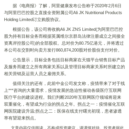
据《电商报》了解，阿里健康发布公告称于2020年2月6日
与阿里巴巴控股之直接全资附属公司Ali JK Nutritional Products
Holding Limited订立购股协议。
根据公告，该公司将收购Ali JK ZNS Limited(为阿里巴巴控
股为持有目标业务而根据英属维尔京群岛法律注册成立之间接全
资离岸控股公司)的全部股权。总对价为80.75亿港元，并将透过
本公司在交割时向卖方发行860,874,200股对价股份支付对价。
公告显示，目标业务包括目标商家在天猫平台销售目标产品
及服务而建立之所有商家关系以及管理目标商家关系时所建立的
相关营销及运营人员之雇佣关系。
值得关注的还有，此前中金公司发文称，疫情带来了对于线
上***咨询的大量需求，疫情发展的急迫性催动各级医疗互联网
医疗平台的建设进程。我们判断2020年互联网医疗领域将迎来
双重催化，有望成为行业的拐点之年。拐点之一：疫情催化互联
网医院建设升温;拐点之二：医保在线支付曙光初现，患者渗透
率有望迎来拐点。
文章内容仅供阅读，不构成投资建议，请谨慎对待。投资者据此