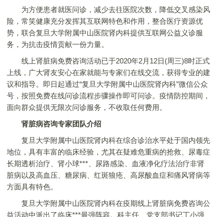
为方便患者就医问诊，减少去往医院次数，降低交叉感染风
险，常笑健康充分发挥其互联网特色和作用，整合医疗资源优
势，联合复旦大学附属中山医院肾内科提供互联网公益义诊服
务，为抗击疫情贡献一份力量。
线上肾脏病免费咨询活动已于2020年2月12日(周三)8时正式
上线，广大肾友安心在家就能与专家们在线交流，获得专业的建
议和指导。即日起通过“复旦大学附属中山医院肾内科”微信公众
号，按照免费在线问诊流程步骤操作即可问诊。疫情防控期间，
面向群众提供无限次问诊服务，不收取任何费用。
肾脏病咨询专家团队介绍
复旦大学附属中山医院肾内科在综合诊治水平处于国内领先
地位，具有丰富的临床经验，尤其在疑难危重病的抢救、尿毒症
长期透析治疗、肾小球***、尿路感染、血液净化疗法治疗非肾
脏病以及高血压、糖尿病、红斑狼疮、高尿酸血症和痛风肾病等
方面具有特色。
复旦大学附属中山医院肾内科在疫期线上肾脏病免费咨询公
益活动中派出了临床***最强阵容。科主任、党支部书记丁小强