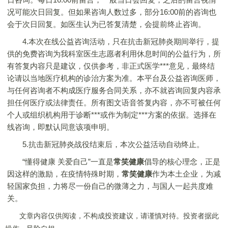
况可能次日回复。但如果咨询人数过多，部分16:00前的咨询也
会于次日回复。如医生认为已答复清楚，会提前终止咨询。
4.本次在线公益咨询活动，只在抗击新冠肺炎期间举行，提
供的免费咨询为我科室医生志愿者利用休息时间的公益行为，所
有答复内容只是建议，仅供参考，非正式医学***意见，最终结
论请以当地医疗机构的诊治方案为准。本平台及公益咨询医师，
与任何咨询者不构成医疗服务合同关系，亦不就咨询回复内容承
担任何医疗或法律责任。所有图文语音答复内容，亦不可被任何
个人或组织机构用于诊断***或作为制定***方案的依据。选择在
线咨询，即默认同意该项申明。
5.抗击新冠肺炎战役结束后，本次公益活动自动终止。
“懂得健康 关爱自己”一直是
常笑健康
倡导的核心理念，正是
因这样的激励，在疫情特殊时期，
常笑健康
作为本土企业，为减
轻国家负担，力将尽一份自己的微薄之力，与国人一起共度难
关。
文章内容仅供阅读，不构成投资建议，请谨慎对待。投资者据此