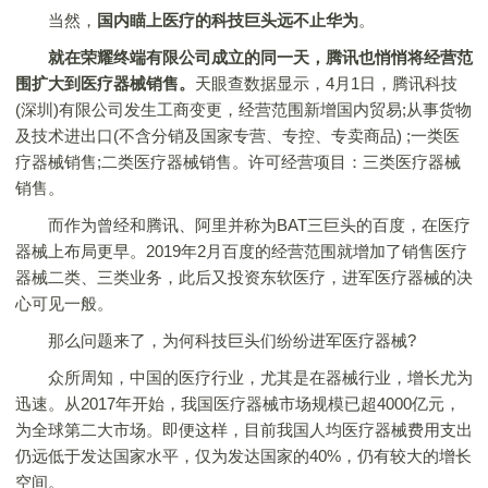
当然，
国内瞄上医疗的科技巨头远不止华为
。
就在荣耀终端有限公司成立的同一天，腾讯也悄悄将经营范
围扩大到医疗器械销售。
天眼查数据显示，4月1日，腾讯科技
(深圳)有限公司发生工商变更，经营范围新增国内贸易;从事货物
及技术进出口(不含分销及国家专营、专控、专卖商品) ;一类医
疗器械销售;二类医疗器械销售。许可经营项目：三类医疗器械
销售。
而作为曾经和腾讯、阿里并称为BAT三巨头的百度，在医疗
器械上布局更早。2019年2月百度的经营范围就增加了销售医疗
器械二类、三类业务，此后又投资东软医疗，进军医疗器械的决
心可见一般。
那么问题来了，为何科技巨头们纷纷进军医疗器械?
众所周知，中国的医疗行业，尤其是在器械行业，增长尤为
迅速。从2017年开始，我国医疗器械市场规模已超4000亿元，
为全球第二大市场。即便这样，目前我国人均医疗器械费用支出
仍远低于发达国家水平，仅为发达国家的40%，仍有较大的增长
空间。