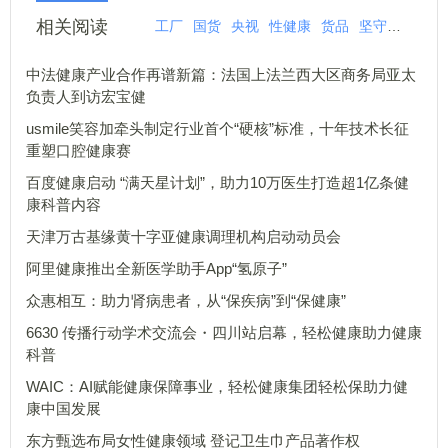
相关阅读
工厂
国货
央视
性健康
货品
坚守
女性健
中法健康产业合作再谱新篇：法国上法兰西大区商务局亚太
负责人到访宏宝健
usmile笑容加牵头制定行业首个“硬核”标准，十年技术长征
重塑口腔健康赛
百度健康启动 “满天星计划”，助力10万医生打造超1亿条健
康科普内容
天津万古基缘黄十字亚健康调理机构启动动员会
阿里健康推出全新医学助手App“氢原子”
众惠相互：助力肾病患者，从“保疾病”到“保健康”
6630 传播行动学术交流会・四川站启幕，轻松健康助力健康
科普
WAIC：AI赋能健康保障事业，轻松健康集团轻松保助力健
康中国发展
东方甄选布局女性健康领域 登记卫生巾产品著作权