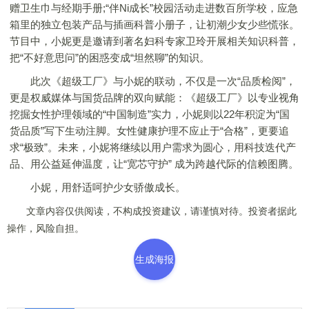
赠卫生巾与经期手册;“伴Ni成长”校园活动走进数百所学校，应急
箱里的独立包装产品与插画科普小册子，让初潮少女少些慌张。
节目中，小妮更是邀请到著名妇科专家卫玲开展相关知识科普，
把“不好意思问”的困惑变成“坦然聊”的知识。
此次《超级工厂》与小妮的联动，不仅是一次“品质检阅”，
更是权威媒体与国货品牌的双向赋能：《超级工厂》以专业视角
挖掘女性护理领域的“中国制造”实力，小妮则以22年积淀为“国
货品质”写下生动注脚。女性健康护理不应止于“合格”，更要追
求“极致”。未来，小妮将继续以用户需求为圆心，用科技迭代产
品、用公益延伸温度，让“宽芯守护” 成为跨越代际的信赖图腾。
小妮，用舒适呵护少女骄傲成长。
文章内容仅供阅读，不构成投资建议，请谨慎对待。投资者据此
操作，风险自担。
生成海报