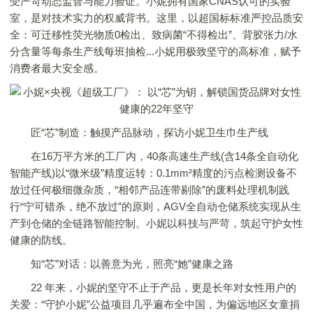
受严苛动态监督与能力验证。小妮拥有国家CNAS认可的实验
室，是对技术实力的权威背书。这里，以超国标标准严控品质安
全：可迁移性荧光物质0检出、致病菌“不得检出”、背胶张力/水
分含量等每条生产线每班抽检...小妮用极致坚守的高标准，赋予
消费者最大安全感。
匠“芯”制造：触摸产品脉动，探访小妮卫生巾生产线
在16万平方米的工厂内，40条高速生产线(含14条全自动化
智能产线)以“微米级”精度运转：0.1mm²精度的污点检测设备不
放过任何极细微杂质，“相邻产品连带剔除”的废料处理机制践
行“宁可错杀，绝不放过”的原则，AGV全自动仓储系统实现从生
产到仓储的全链路智能控制。小妮以科技与严苛，筑起守护女性
健康的防线。
知“芯”对话：以善意为光，照亮“她”健康之路
22 年来，小妮的坚守不止于产品，更是长年对女性用户的
关爱：“守护小妮”公益项目几乎遍布全中国，为偏远地区女童捐