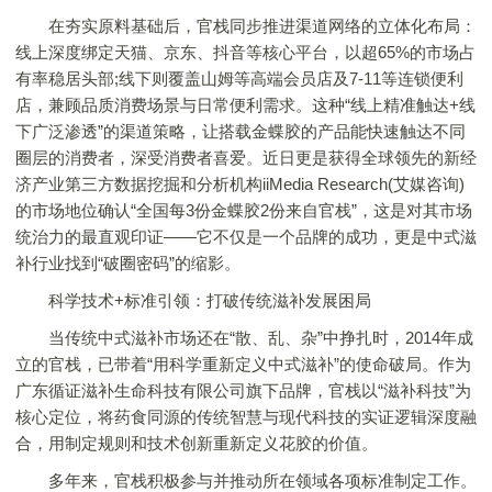
在夯实原料基础后，官栈同步推进渠道网络的立体化布局：
线上深度绑定天猫、京东、抖音等核心平台，以超65%的市场占
有率稳居头部;线下则覆盖山姆等高端会员店及7-11等连锁便利
店，兼顾品质消费场景与日常便利需求。这种“线上精准触达+线
下广泛渗透”的渠道策略，让搭载金蝶胶的产品能快速触达不同
圈层的消费者，深受消费者喜爱。近日更是获得全球领先的新经
济产业第三方数据挖掘和分析机构iiMedia Research(艾媒咨询)
的市场地位确认“全国每3份金蝶胶2份来自官栈”，这是对其市场
统治力的最直观印证——它不仅是一个品牌的成功，更是中式滋
补行业找到“破圈密码”的缩影。
科学技术+标准引领：打破传统滋补发展困局
当传统中式滋补市场还在“散、乱、杂”中挣扎时，2014年成
立的官栈，已带着“用科学重新定义中式滋补”的使命破局。作为
广东循证滋补生命科技有限公司旗下品牌，官栈以“滋补科技”为
核心定位，将药食同源的传统智慧与现代科技的实证逻辑深度融
合，用制定规则和技术创新重新定义花胶的价值。
多年来，官栈积极参与并推动所在领域各项标准制定工作。