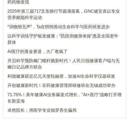
药药物发现
2025年第三届717京东骑行节圆满落幕，GNC健安喜以专业
营养赋能科学运动
“润物细无声”，Ta在悄悄推动生命科学与医药研发进步
以科学训练守护银发健康：“防跌倒健身体操”惠及全国老年
群体
AI医疗的黄金赛道，大厂卷疯了
开启科学预防幽门螺杆菌新时代！人民日报健康客户端与无
幽日记品牌方联合
利德健康获近亿元天使轮融资，加速AI生命科学仪器研发
开创健康新时代！非药健康管理师研修班在无锡成功举办
71.76%！美年健康AI业务爆发式增长，"AI+医疗"战略打开增
长新蓝海
卓然院长：用医学专业揭穿养生骗局