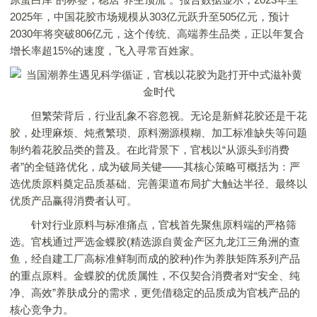
2025年，中国花胶市场规模从303亿元跃升至505亿元，预计
2030年将突破806亿元，这个传统、高端养生品类，正以年复合
增长率超15%的速度，飞入寻常百姓家。
但繁荣背后，行业乱象不容忽视。无论是新鲜花胶还是干花
胶，处理麻烦、炖煮繁琐、原料溯源模糊、加工标准缺失等问题
制约着花胶品类的普及。在此背景下，官栈以“从源头到消费
者”的全链路优化，成为破局关键——其核心策略可概括为：严
选优质原料奠定品质基础、完善渠道布局扩大触达半径、最终以
优质产品赢得消费者认可。
针对行业原料与标准痛点，官栈首先聚焦原料端的严格筛
选。官栈通过严选金蝶胶(精选源自黄金产区九龙江三角洲的查
鱼，经自建工厂高标准鲜制而成的胶种)作为养肤矩阵系列产品
的重点原料。金蝶胶的优质属性，不仅契合消费者对“安全、纯
净、高效”养肤成分的需求，更凭借稳定的品质成为官栈产品的
核心竞争力。