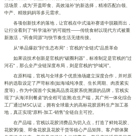
活场景，成为"开盖即食、高效滋补"的新选择，精准匹配白领、
中产、精致妈妈等多元需求。
各项创新技术的落地，让官栈在中式滋补赛道中脱颖而出，
让行业看到了“科学滋补”的可能性——传统食材以现代方式被重
新激活，“药食同源”与快节奏生活无缝衔接。
从“单品爆款”到“生态布局”：官栈的“全链式”品质革命
如果说技术创新是官栈的“破圈利器”，标准制定是官栈的”过
河石“，那么全产业链深度布局，则是官栈的“护城河”。
在原料端，官栈与全球多个优质渔场建立深度合作，并对原
料的选取设定了严苛标准(如海域纯净度、生长周期、肉质紧实
度等)，作为中国首个实施高品质花胶系统溯源的品牌，官栈实
现了“从海洋到餐桌”的全程可追溯;在生产端，其广州一体化综合
工厂通过MSC认证，拥有全球最大的高标花胶原料生产加工基
地，真正实现“原料-加工-销售”全链自主可控。
在产品端，官栈以花胶消费品为切入点，打造了鲜炖花胶、
花胶粥/羹、即食花胶及花胶干货等核心产品矩阵。客户群体聚