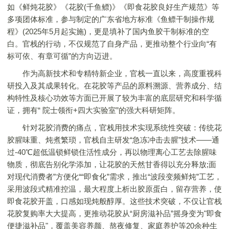
如《鲜炖花胶》《花胶(千鱼鳔)》《即食花胶良好生产规范》等
多项团体标准，参与制定的广东省地方标准《鱼鳔干制操作规
程》(2025年5月起实施)，更是填补了国内鱼胶干制标准的空
白。官栈的行动，不仅规范了自身产品，更推动整个行业向“有
标可依、有章可循”的方向迈进。
作为高新技术和专精特新企业，官栈一直以来，高度重视科
研投入及其成果转化。在花胶等产品的原料溯源、营养成分、结
构特性及核心功效等方面已开展了较为丰富的底层研究和科学循
证，拥有“ 院士领衔+四大实验室”的强大科研矩阵。
针对花胶消费的痛点，官栈用技术实现系统性突破：传统花
胶腥味重、炖煮繁琐，官栈自主研发“急冻冲击去腥”技术——通
过-40℃超低温锁鲜锁住活性成分，再以物理离心工艺去除腥味
物质，彻底告别化学添加，让花胶的天然甘香得以充分释放;面
对现代消费者”方便化““即食化”需求，推出“波段变频鲜炖”工艺，
采用波段式精准控温，最大程度上析出胶原蛋白，留存营养，使
即食花胶开盖，口感如现炖般醇厚。这些技术突破，不仅让官栈
花胶复购率大大提高，更推动花胶从“厨房滋补品”摇身变为"即食
便捷滋补品"，覆盖美容养颜、熬夜修复、家庭养护等20余种生