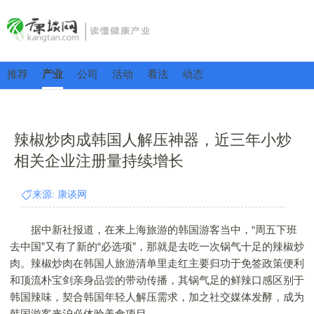
推荐
产业
公司
活动
看法
动态
辣椒炒肉成韩国人解压神器，近三年小炒
相关企业注册量持续增长
来源: 康谈网
据中新社报道，在来上海旅游的韩国游客当中，“周五下班
去中国”又有了新的“必选项”，那就是去吃一次锅气十足的辣椒炒
肉。辣椒炒肉在韩国人旅游清单里走红主要归功于免签政策便利
和顶流朴宝剑亲身品尝的带动传播，其锅气足的鲜辣口感区别于
韩国辣味，契合韩国年轻人解压需求，加之社交媒体发酵，成为
韩国游客来沪必体验美食项目。