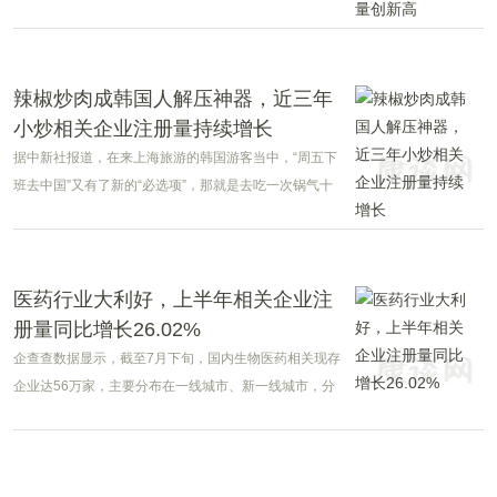
定》，其中明确，养老服务师职业资格为水平评价类职
业资格，适用于在居家、社区、机构等养老服务场景中
从事养老服务工作的专业技术人员;明确该职业资格设置
为初级、中级、高级等三个级别，其中初级、中级实行
辣椒炒肉成韩国人解压神器，近三年
全国统一大纲、统一命题、统一组织的考试制度，高级
小炒相关企业注册量持续增长
养老服务师职业资格有关规定另行制定。
据中新社报道，在来上海旅游的韩国游客当中，“周五下
班去中国”又有了新的“必选项”，那就是去吃一次锅气十
足的辣椒炒肉。
医药行业大利好，上半年相关企业注
册量同比增长26.02%
企查查数据显示，截至7月下旬，国内生物医药相关现存
企业达56万家，主要分布在一线城市、新一线城市，分
别占比64%、38%。从成立年限来看，近7成相关企业成
立年限超5年，从注册量角度来看，今年上半年注册量达
1792家，同比增长02%。