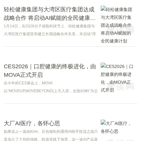
轻松健康集团与大湾区医疗集团达成
战略合作 将启动AI赋能的全民健康计
划
1月14日，在2026分子保险科技节上，轻松健康集团与
大湾区医疗集团宣布建立长期战略伙伴关系，并启动“湾
区智健：AI赋能价值医疗全民健康守护计划”。该计划旨
在通过构建智能化健康管理体系，为大湾区居民提供覆
盖全生命周期的精准健康服务。
CES2026｜口腔健康的终极进化，由
MOVA正式开启
在今年的CES展会上，MOVA
以“MOVEUP,MOVEBEYOND(上天入浪，全面封神)”为主
题集中亮相，覆盖19条产品线、4大新品类，向外界展示
了品牌正从单一清洁设备，迈向“水、陆、空”全场景生活
解决方案的全新阶段。
大厂AI医疗，各怀心思
如果说上一波由Kimi、豆包领衔的通用AI助手投流之战只
是攻占了个别的地铁、机场等线下场景，这一波AI产品直