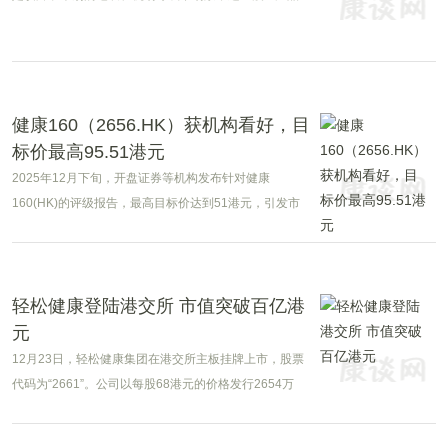
接卷向了「扫街」——扫码下载、现场拉新。用力最猛
的是蚂蚁集团。为了推广蚂蚁AI健康助手「蚂蚁阿福」，
大量地推人员穿梭于商场、社区和公交站。你在商场里
领个小挂件，可能会被要求顺手装一个「阿福」。在社
交平台上，蚂蚁阿福的推广大军更是明码标价：拉一个
健康160（2656.HK）获机构看好，目
新用户，最高奖励10元。
标价最高95.51港元
2025年12月下旬，开盘证券等机构发布针对健康
160(HK)的评级报告，最高目标价达到51港元，引发市
场广泛关注。
轻松健康登陆港交所 市值突破百亿港
元
12月23日，轻松健康集团在港交所主板挂牌上市，股票
代码为“2661”。公司以每股68港元的价格发行2654万
股，募集资金净额约为13亿港元。