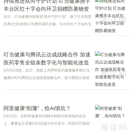
老化空间设计与空气·水·光等技术，为应对人口老龄化提
持续推进双向守护计划 叮当健康携手
供系统性的创新解法，以实际行动响应国家“积极应对人
丰台区红十字会向环卫捐赠防暑物资
口老龄化”战略。
近日，叮当健康持续推进“双向守护计划”，旗下叮当智慧
药房(北京)有限公司携手国药太极、丰台区红十字会向北
京环科路洁城市环境服务有限公司的一线环卫职工捐赠
一批防暑降温物资，为高温下坚守城市环境保障一线的
环卫工人们送去清凉与关怀。
叮当健康与腾讯云达成战略合作 加速
医药零售全链条数字化与智能化改造
6月5日消息，近日，港股上市即时医药健康服务商叮当
健康(HK)与腾讯云达成深度战略合作，双方围绕云基础
设施、研发全流程智能化、C端健康服务AI落地三大板块
落地一体化方案，依托混元+DeepSeek双模大模型与腾
讯云全栈AI工具，加速医药零售全链条数字化与智能化改
造。
阿里健康“削藩”，给AI填坑？
5月15日，在阿里健康2026财年财报分析师电话会议
上，董事会主席兼CEO沈涤凡对外表示，阿里巴巴将统
一整合集团内的医药板块业务，交由阿里健康统筹，以