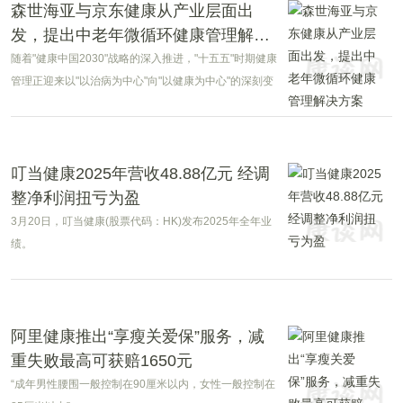
森世海亚与京东健康从产业层面出
发，提出中老年微循环健康管理解决
方案
随着"健康中国2030"战略的深入推进，"十五五"时期健康
管理正迎来以"以治病为中心"向"以健康为中心"的深刻变
革。在这一背景下，体重管理、慢病防控与健康老龄化
成为全社会关注的焦点。
叮当健康2025年营收48.88亿元 经调
整净利润扭亏为盈
3月20日，叮当健康(股票代码：HK)发布2025年全年业
绩。
阿里健康推出“享瘦关爱保”服务，减
重失败最高可获赔1650元
“成年男性腰围一般控制在90厘米以内，女性一般控制在