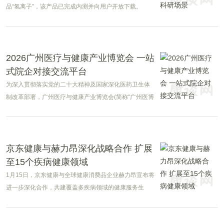
品“氢离子”，该产品已完成内测并向用户开放下载。
2026广州医疗与健康产业博览会 一站
式院企对接交流平台
为深入贯彻落实党的二十大精神及国家深化医药卫生体
制改革部署，广州医疗与健康产业博览会(简称“广州医博
会”)紧紧围绕国家战略，以“健康中国2030”为指引，依托
广州市在医疗健康领域的优势资源，积极推动医疗、健
康、科研与产业深度融合，加快构建全链条协同发展的
创新生态体系。
京东健康与赫力昂深化战略合作 扩展
至15个疾病健康领域
1月15日，京东健康与全球健康消费品企业赫力昂宣布将
进一步深化合作，共建覆盖多疾病领域的健康服务生
态，推动从慢病管理向全周期健康管理升级。