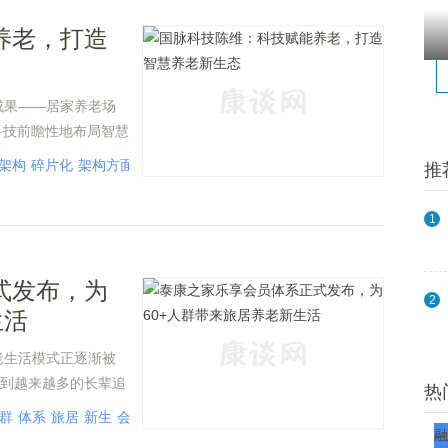
养老，打造
成果——居家养老场
科技前瞻性地布局智慧
托在通信和物联网领
架构
碎片化
架构方面
技术路线
精神
医疗
检测
接触
监测
预防
医疗机
推
养老产业，开创智慧
方案。
1
式发布，为
2
生活
老生活模式正逐渐被
受到越来越多的长辈追
热
群
体系
旅居
新生
会员
发布
生活
融