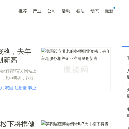
推荐
产业
公司
活动
看法
动态
最新
资格，去年
创新高
社会保障部官方网站上
》，其中明确，养老
用于在居家、社区、
关
我国
注册量
职业资格
企业注册
创新
去年
师职
职业
企业
业技术人员;明确该
别，其中初级、中级
考试制度，高级养老
丨松下将携健