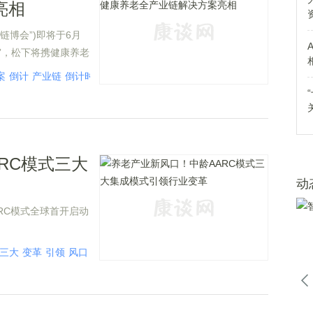
亮相
链博会”)即将于6月
”，松下将携健康养老
08展位。此次参
案
倒计
产业链
倒计时
亮相
第四届
博会
解决
计时
第四
心命题，旨在通过展示
光等技术，为应对人口
应国家“积极应对人
RC模式三大
动
ARC模式全球首开启动
三大
变革
引领
风口
领行