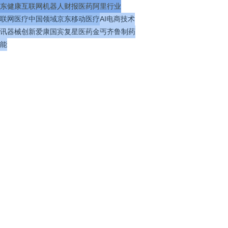
东健康
互联网
机器人
财报
医药
阿里
行业
联网医疗
中国
领域
京东
移动医疗
AI
电商
技术
讯
器械
创新
爱康国宾
复星医药
金丐
齐鲁制药
能