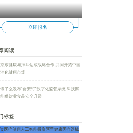
立即报名
构
肌肉
防风
小区
和丰
全保
董事长
管理
发展
服务
实现
机构
资源
产
荐阅读
京东健康与拜耳达成战略合作 共同开拓中国
消化健康市场
饿了么发布“食安钉”数字化监管系统 科技赋
能餐饮业食品安全升级
门标签
资
医疗
健康
人工智能
投资
阿里健康
医疗器械