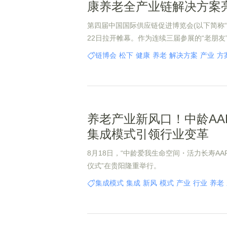
康养老全产业链解决方案
第四届中国国际供应链促进博览会(以下简称“
22日拉开帷幕。作为连续三届参展的“老朋友
全产业链解决方案，亮相E3健康生活链展区B
链博会
松下
健康
养老
解决方案
产业
方
展，松下紧扣时代脉搏，聚焦“银发经济”核
智能健康家电、适老化空间设计与空气·水·
老龄化提供系统性的创新解法，以实际行动响
口老龄化”战略。
养老产业新风口！中龄AA
集成模式引领行业变革
8月18日，“中龄爱我生命空间・活力长寿A
仪式”在贵阳隆重举行。
集成模式
集成
新风
模式
产业
行业
养老