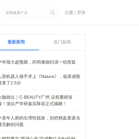
注册
|
登录
最新新闻
热门新闻
半年报大超预期，药明康德扫清一切质疑
人形机器人做手术上《Nature》，临床成熟
度拿了2.5分
大咖就位｜C-BEAUTY广州 议程重磅首
爆！顶尖产学研嘉宾阵容正式揭晓！
中老年人群的生理性脱发，别把精血衰退当
成无解的问题
大模型黑马“西湖心辰”完成数亿元B+轮融