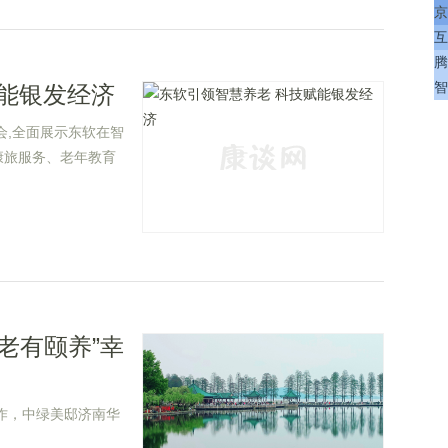
京
互
腾
智
能银发经济
会,全面展示东软在智
康旅服务、老年教育
老有颐养”幸
之作，中绿美邸济南华