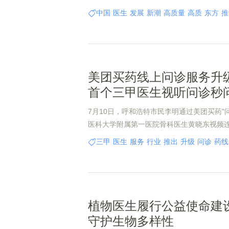
的科研实力和品牌策略，成功推动了中国成
中国
医生
发展
新潮
高质量
高质
东方
推
量发展，并领跑东方护肤的新潮流。
美团买药线上问诊服务升级
首个三甲医生视听问诊秒
7月10日，呼和浩特市民李明通过美团买药"
医科大学附属第一医院骨科医生黄晓东视频
骨神经痛诊疗方案。基于患者CT影像与病史
三甲
医生
服务
行业
推出
升级
问诊
药线
诊疗建议。
植物医生履行公益使命建
守护生物多样性