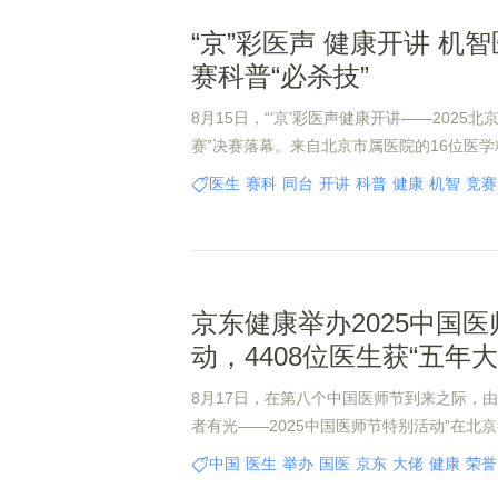
“京”彩医声 健康开讲 机
赛科普“必杀技”
8月15日，“‘京’彩医声健康开讲——2025
赛”决赛落幕。来自北京市属医院的16位医
知识，面对专家评委和线上线下观众侃侃而
医生
赛科
同台
开讲
科普
健康
机智
竞赛
京东健康举办2025中国
动，4408位医生获“五年
8月17日，在第八个中国医师节到来之际，由
者有光——2025中国医师节特别活动”在北
大医务工作者致以最崇高的敬意。
中国
医生
举办
国医
京东
大佬
健康
荣誉