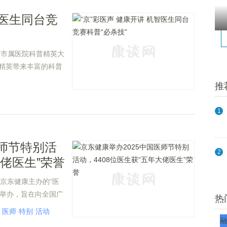
智医生同台竞
北京市属医院科普精英大
学精英带来丰富的科普
谈。
推
1
医师节特别活
2
大佬医生”荣誉
京东健康主办的“医
京举办，旨在向全国广
热
医师
特别
活动
融