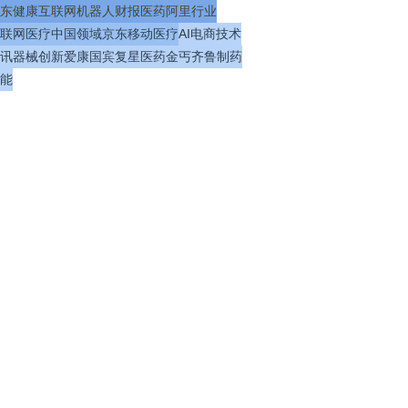
东健康
互联网
机器人
财报
医药
阿里
行业
联网医疗
中国
领域
京东
移动医疗
AI
电商
技术
讯
器械
创新
爱康国宾
复星医药
金丐
齐鲁制药
能