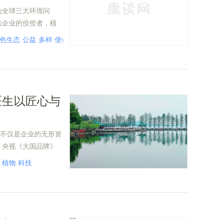
为全球三大环境问
族企业的佼佼者，植
多样性保护。
色生态
公益
多样
使命
绿色
植物
建设
医生以匠心与
牌不仅是企业的无形资
。央视《大国品牌》
植物医生凭借独特的
植物
科技
成强烈价值共振，在
品牌升维之旅。