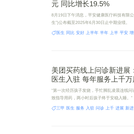
元 同比增长19.5%
8月19日下午消息，平安健康医疗科技有限公
生”)公布截至2025年6月30日止中期业绩。
医生
同比
安好
上半年
半年
上半
平安
增
美团买药线上问诊新进展：
医生入驻 每年服务上千万
“第一次经历孩子发烧，手忙脚乱凌晨连线问
致指导用药，两小时后孩子终于安稳入睡。”
三甲
医生
服务
入驻
问诊
上千
进展
新进