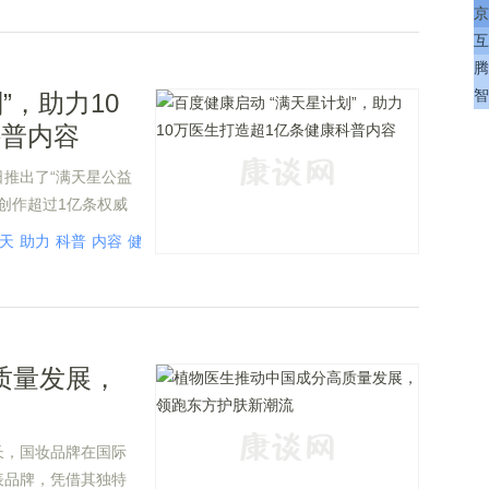
京
互
腾
智
”，助力10
科普内容
推出了“满天星公益
创作超过1亿条权威
了科技与医疗的深度融
天
助力
科普
内容
健康
知识来源。
质量发展，
长，国妆品牌在国际
表品牌，凭借其独特