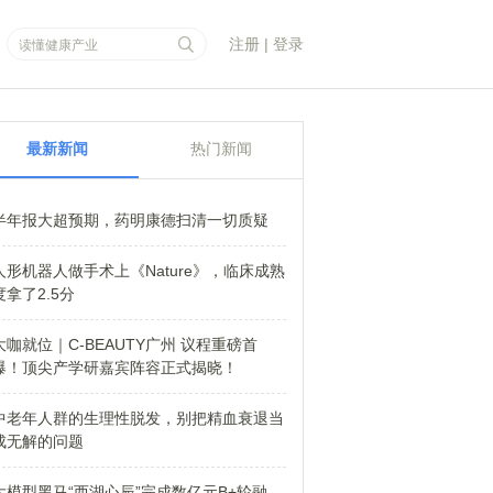
注册
|
登录
最新新闻
热门新闻
半年报大超预期，药明康德扫清一切质疑
人形机器人做手术上《Nature》，临床成熟
度拿了2.5分
大咖就位｜C-BEAUTY广州 议程重磅首
爆！顶尖产学研嘉宾阵容正式揭晓！
中老年人群的生理性脱发，别把精血衰退当
成无解的问题
大模型黑马“西湖心辰”完成数亿元B+轮融