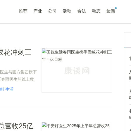
推荐
产业
公司
活动
看法
动态
最新
绒花冲刺三
雨医生与圆方集团旗下
托春雨医生的线上数
围绕家庭健康服务领
刺
生活
总营收25亿