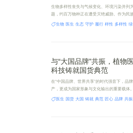
生物多样性丧失与气候变化、环境污染并列
题，约百万物种正在遭受灭绝威胁。作为民
物医生以公益诠释企业担当，不断延续生物
生物
医生
生态
守护
履行
样性
多样性
绿
与“大国品牌”共振，植物
科技铸就国货典范
在“中国品牌、世界共享”的时代强音下，品
产，更成为国家形象与文化输出的重要载体
栏目以挖掘和传播中国品牌故事为使命，而
医生
国货
大国
铸就
典范
匠心
品牌
共振
发展战略与深厚的品牌底蕴，与栏目理念形
国家平台的背书下，开启了一场震撼行业的