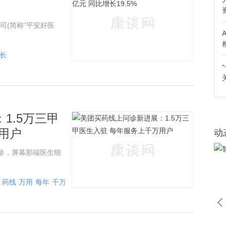
司(简称“平安好医
长
1.5万三甲
用户
动
诊，屏幕那端医生细
药线
万用
每年
千万
用户
万三