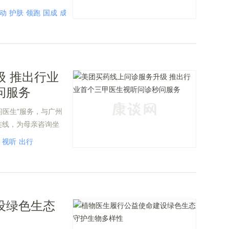
分在美妆行业的高质
动
护肤
领跑
国成
成分
质量
潮流
植物
 推出行业
问服务
问医生"服务，与广州
连线，为母亲咨询坐
，黄医生给出了专业
视听
出行
设绿色生态