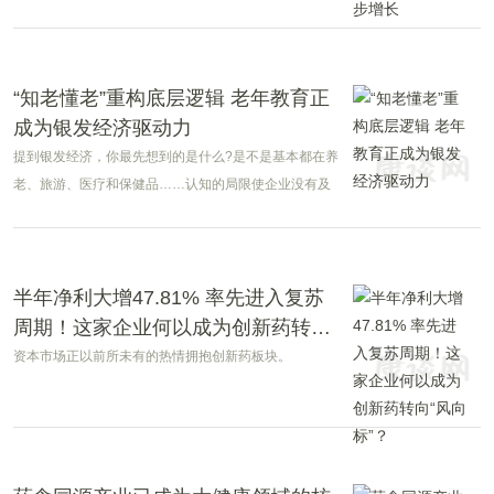
显示，近七成人开始主动控糖，血糖焦虑的年轻人甚至
把动态血糖仪买成了一款时尚单品。
“知老懂老”重构底层逻辑 老年教育正
成为银发经济驱动力
提到银发经济，你最先想到的是什么?是不是基本都在养
老、旅游、医疗和保健品……认知的局限使企业没有及
时抓住银发经济的风口。知名银发经济研究者、上海交
通大学中国城市治理研究院特邀研究员、中国网中国商
务频道总监梁长玉表示，银发经济不仅仅是旅游、养老
和医疗服务，更是适老化科技、教育培训、健康穿戴设
半年净利大增47.81% 率先进入复苏
备、智能家居和景区酒店等创新转型和产业升级的新机
周期！这家企业何以成为创新药转
遇。
向“风向标”？
资本市场正以前所未有的热情拥抱创新药板块。