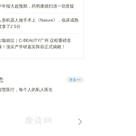
半年报大超预期，药明康德扫清一切质疑
人形机器人做手术上《Nature》，临床成熟
度拿了2.5分
大咖就位｜C-BEAUTY广州 议程重磅首
爆！顶尖产学研嘉宾阵容正式揭晓！
态
更多>>