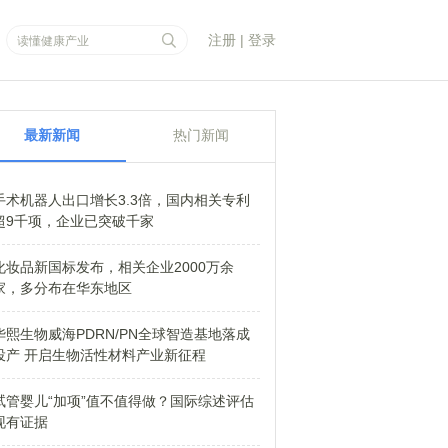
注册
|
登录
最新新闻
热门新闻
手术机器人出口增长3.3倍，国内相关专利
超9千项，企业已突破千家
化妆品新国标发布，相关企业2000万余
家，多分布在华东地区
华熙生物威海PDRN/PN全球智造基地落成
投产 开启生物活性材料产业新征程
试管婴儿“加项”值不值得做？国际综述评估
现有证据