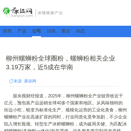
推荐
产业
公司
活动
看法
动态
柳州螺蛳粉全球圈粉，螺蛳粉相关企业
3.19万家，近5成在华南
来源: 康谈网
据央视财经报道，2025年，柳州螺蛳粉全产业链营收近千
亿元，预包装产品远销全球40多个国家和地区。从风味独特的
街边小吃，蜕变为标准化生产、规模化运营的工业化美食，柳州
螺蛳粉产业在高速扩容的同时，行业同质化竟争加剧，不少企业
陷入增长瓶颈。转型生产冰鲜螺蛳粉，成为破局关键。为匹配冰
鲜螺蛳粉“多物料一体化”包装需求，设备服务商定制开发产线，