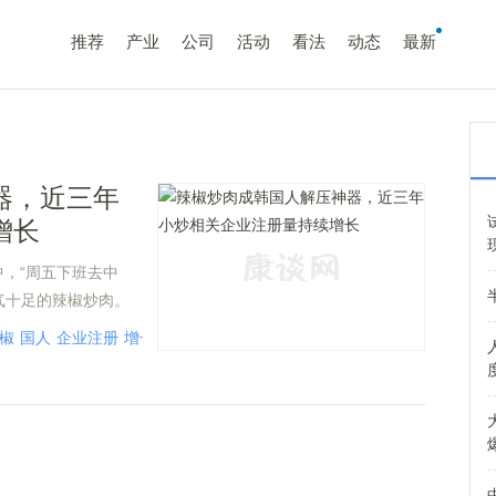
推荐
产业
公司
活动
看法
动态
最新
器，近三年
增长
，“周五下班去中
气十足的辣椒炒肉。
椒
国人
企业注册
增长
韩国
企业