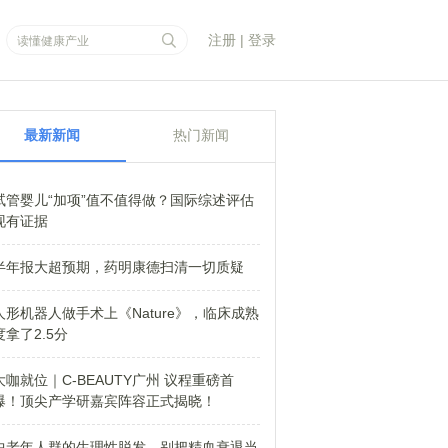
注册
|
登录
最新新闻
热门新闻
试管婴儿“加项”值不值得做？国际综述评估
现有证据
半年报大超预期，药明康德扫清一切质疑
人形机器人做手术上《Nature》，临床成熟
度拿了2.5分
大咖就位｜C-BEAUTY广州 议程重磅首
爆！顶尖产学研嘉宾阵容正式揭晓！
中老年人群的生理性脱发，别把精血衰退当