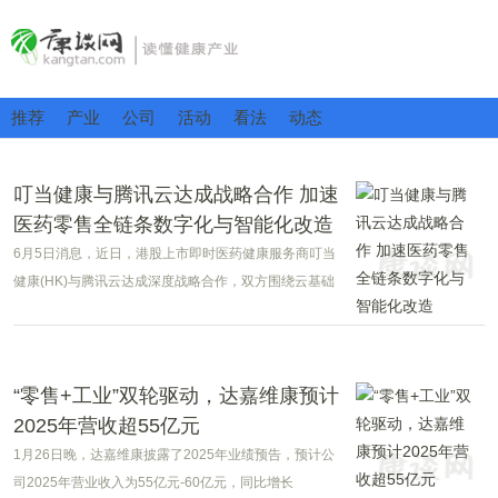
推荐
产业
公司
活动
看法
动态
叮当健康与腾讯云达成战略合作 加速
医药零售全链条数字化与智能化改造
6月5日消息，近日，港股上市即时医药健康服务商叮当
健康(HK)与腾讯云达成深度战略合作，双方围绕云基础
设施、研发全流程智能化、C端健康服务AI落地三大板块
落地一体化方案，依托混元+DeepSeek双模大模型与腾
讯云全栈AI工具，加速医药零售全链条数字化与智能化改
造。
“零售+工业”双轮驱动，达嘉维康预计
2025年营收超55亿元
1月26日晚，达嘉维康披露了2025年业绩预告，预计公
司2025年营业收入为55亿元-60亿元，同比增长