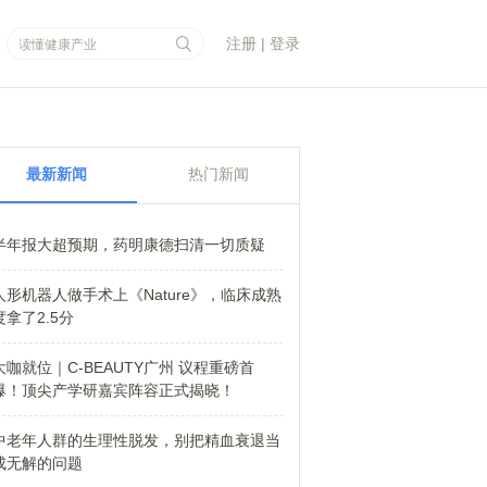
注册
|
登录
最新新闻
热门新闻
半年报大超预期，药明康德扫清一切质疑
人形机器人做手术上《Nature》，临床成熟
度拿了2.5分
大咖就位｜C-BEAUTY广州 议程重磅首
爆！顶尖产学研嘉宾阵容正式揭晓！
中老年人群的生理性脱发，别把精血衰退当
成无解的问题