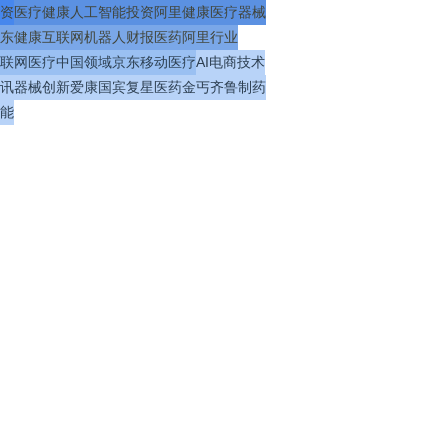
资
医疗
健康
人工智能
投资
阿里健康
医疗器械
东健康
互联网
机器人
财报
医药
阿里
行业
联网医疗
中国
领域
京东
移动医疗
AI
电商
技术
讯
器械
创新
爱康国宾
复星医药
金丐
齐鲁制药
能