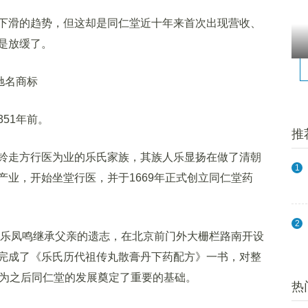
滑的趋势，但这却是同仁堂近十年来首次出现营收、
是放缓了。
驰名商标
51年前。
推
走方行医为业的乐氏家族，其族人乐显扬在做了清朝
1
业，开始坐堂行医，并于1669年正式创立同仁堂药
2
乐凤鸣继承父亲的遗志，在北京前门外大栅栏路南开设
完成了《乐氏历代祖传丸散膏丹下药配方》一书，对整
，为之后同仁堂的发展奠定了重要的基础。
热