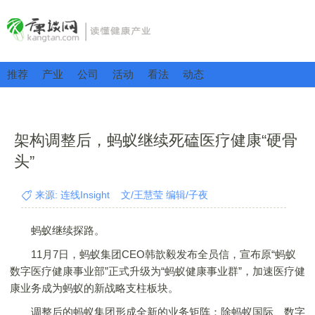
推荐
产业
公司
活动
看法
动态
架构调整后，蚂蚁继续死磕医疗健康“硬骨
头”
来源: 连线Insight 文/王慧莹 编辑/子夜
蚂蚁继续探路。
11月7日，蚂蚁集团CEO韩歆毅发布全员信，宣布原“蚂蚁
数字医疗健康事业部”正式升级为“蚂蚁健康事业群”，加速医疗健
康业务成为蚂蚁的新战略支柱板块。
调整后的蚂蚁集团形成全新的业务矩阵：除蚂蚁国际、数字