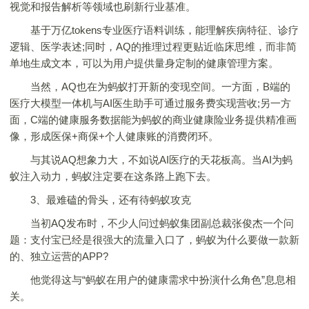
视觉和报告解析等领域也刷新行业基准。
基于万亿tokens专业医疗语料训练，能理解疾病特征、诊疗
逻辑、医学表述;同时，AQ的推理过程更贴近临床思维，而非简
单地生成文本，可以为用户提供量身定制的健康管理方案。
当然，AQ也在为蚂蚁打开新的变现空间。一方面，B端的
医疗大模型一体机与AI医生助手可通过服务费实现营收;另一方
面，C端的健康服务数据能为蚂蚁的商业健康险业务提供精准画
像，形成医保+商保+个人健康账的消费闭环。
与其说AQ想象力大，不如说AI医疗的天花板高。当AI为蚂
蚁注入动力，蚂蚁注定要在这条路上跑下去。
3、最难磕的骨头，还有待蚂蚁攻克
当初AQ发布时，不少人问过蚂蚁集团副总裁张俊杰一个问
题：支付宝已经是很强大的流量入口了，蚂蚁为什么要做一款新
的、独立运营的APP?
他觉得这与“蚂蚁在用户的健康需求中扮演什么角色”息息相
关。