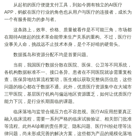
从起初的医疗便捷支付工具，到如今拥有独立的AI医疗
APP，蚂蚁在医疗行业的角色也从用户与医疗的连接者，成长为
一个有服务能力的参与者。
这条路上，效率、价格、质量被看作是不可能三角，市场都
在期待AI掀起的技术革命能带来生产关系的重构。不过，医疗行
业事关人命，挑战远不止技术本身，是个不好啃的硬骨头。
数据孤岛和资源分配不均是首要问题。
当前，我国医疗数据分散在医院、医保、公卫等不同系统，
各机构数据标准不一、接口各异。患者在不同医院就诊需重复检
查，医保异地结算流程繁琐，医生难以获取完整病历信息，这些
问题的核心都在于数据不通。此外，优质医疗资源集中在大城市
三甲医院，基层医疗机构与偏远地区资源匮乏，如何让优质医疗
能力下沉，是行业长期面临的课题。
临床落地与监管合规压力也不容忽视。医疗AI应用想要真正
融入临床流程，需要一系列严格的临床试验验证、相关部门批准
等流程。此外AI诊断的责任界定、隐私问题、医疗纠纷处理等法
律问题，尚未形成完善的解决方案，这些都为产品的规模化落地