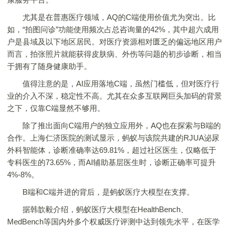
尤其是在普惠医疗领域，AQ的C端使用价值尤为突出。比
如，“拍图问诊”功能使用频次占总咨询量的42%，其中超六成用
户是县域及以下地区居民。对医疗资源相对匮乏的偏远地区用户
而言，拍张照片就能获得皮肤病、外伤等问题的初步诊断，相当
于拥有了随身健康助手。
值得注意的是，AI应用落地C端，虽然门槛低，但对医疗行
业的介入不深，稳定性不高。尤其在众多互联网巨头加码的背景
之下，仅靠C端显然不够用。
除了推出面向C端用户的独立应用外，AQ也在探索与B端的
合作。上海仁济医院的测试显示，蚂蚁与该院共建的RJUA泌尿
外科智能体，诊断准确率达69.81%，超过社区医生，仅略低于
专科医生的73.65%，而AI辅助基层医生时，诊断正确率可提升
4%-8%。
B端和C端并进的背后，是蚂蚁医疗大模型在支撑。
据韩歆毅介绍，蚂蚁医疗大模型在HealthBench、
MedBench等国内外多个权威医疗评测中达到领先水平，在医学