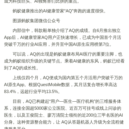
成为科技巨头、AI独角兽们比拼的重点。
蚂蚁健康推出的AI健康管家“AQ”奔跑的速度很快。
图源蚂蚁集团微信公众号
内部信中，韩歆毅单独介绍了AQ的成绩。自6月推出独立
App后，AI健康管家AQ用户正快速增长，已成为中国首个月活
突破千万的行业AI应用，并升至中国AI原生应用榜第7位。
可以说，AQ的出现是蚂蚁健康布局AI医疗的重要注脚，也
成为蚂蚁组织升级的关键节点。乘着AI健康的东风，蚂蚁已经看
到了AQ的成长性。
上线仅四个月，AQ便成为国内第五个月活用户突破千万的
AI原生App。根据QuestMobile数据，其月活复合增长率高达
83.4%，远超行业平均13.5%。
目前，AQ已构建起“用户—医生—医疗机构”的三维服务体
系，连接全国超5000家公立医院、近百万可挂号或线上问诊的
医生，以及王俊院士、廖万清院士领衔的近200位三甲名医的AI
分身。这种资源整合能力，让 AQ从答题机器人升级为全流程健
康服务平台。