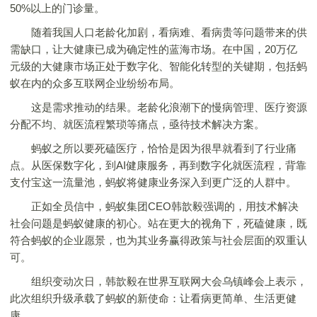
50%以上的门诊量。
随着我国人口老龄化加剧，看病难、看病贵等问题带来的供
需缺口，让大健康已成为确定性的蓝海市场。在中国，20万亿
元级的大健康市场正处于数字化、智能化转型的关键期，包括蚂
蚁在内的众多互联网企业纷纷布局。
这是需求推动的结果。老龄化浪潮下的慢病管理、医疗资源
分配不均、就医流程繁琐等痛点，亟待技术解决方案。
蚂蚁之所以要死磕医疗，恰恰是因为很早就看到了行业痛
点。从医保数字化，到AI健康服务，再到数字化就医流程，背靠
支付宝这一流量池，蚂蚁将健康业务深入到更广泛的人群中。
正如全员信中，蚂蚁集团CEO韩歆毅强调的，用技术解决
社会问题是蚂蚁健康的初心。站在更大的视角下，死磕健康，既
符合蚂蚁的企业愿景，也为其业务赢得政策与社会层面的双重认
可。
组织变动次日，韩歆毅在世界互联网大会乌镇峰会上表示，
此次组织升级承载了蚂蚁的新使命：让看病更简单、生活更健
康。