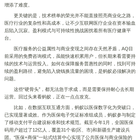
增添了难度。
更关键的是，技术榜单的荣光并不能直接照亮商业化之路，
医疗行业的复杂性和高成本，让不少互联网医疗企业在资本输血
后陷入沉寂。盈利模式与可持续性挑战困扰着所有医疗健康平
台。
医疗服务的公益属性与商业变现之间存在天然矛盾，AQ目
前采用的免费咨询模式，虽能快速积累用户，但长期来看需要持
续的技术与运营投入。如何在保障服务普惠性的同时，找到可持
续的盈利路径，避免陷入烧钱换流量的困境，是蚂蚁必须解决的
问题。
这些“硬骨头”，都无法急于求成，而是需要保持耐心去长期
运营。回过头来看蚂蚁，正在一点点攻克。
比如，在数据互联互通方面，蚂蚁以医保数字化为突破口，
已实现显著成效。作为医保电子凭证标准组成员，蚂蚁参与制定
了移动支付平台建设标准和技术规范。截至今年1月，全国医保
码用户超过了12亿人，覆盖31个省(区、市)和新疆生产建设兵
团。“医保+商保”一站式结算中心实现了公共医保与商业保险的