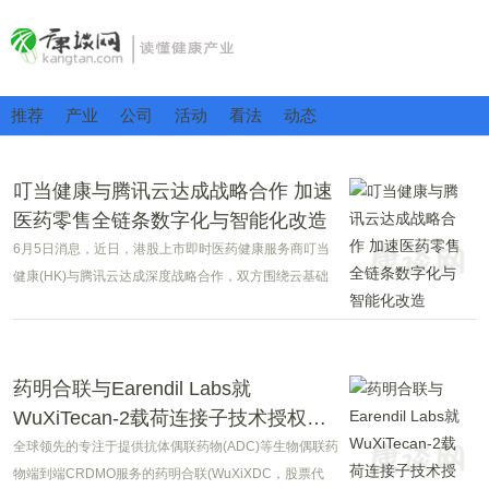
推荐
产业
公司
活动
看法
动态
叮当健康与腾讯云达成战略合作 加速
医药零售全链条数字化与智能化改造
6月5日消息，近日，港股上市即时医药健康服务商叮当
健康(HK)与腾讯云达成深度战略合作，双方围绕云基础
设施、研发全流程智能化、C端健康服务AI落地三大板块
落地一体化方案，依托混元+DeepSeek双模大模型与腾
讯云全栈AI工具，加速医药零售全链条数字化与智能化改
造。
药明合联与Earendil Labs就
WuXiTecan-2载荷连接子技术授权达
成战略合作
全球领先的专注于提供抗体偶联药物(ADC)等生物偶联药
物端到端CRDMO服务的药明合联(WuXiXDC，股票代