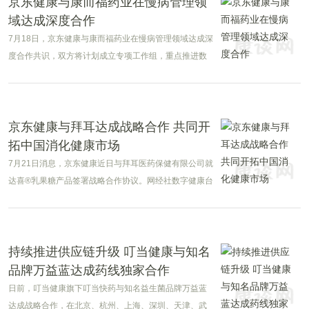
京东健康与康而福药业在慢病管理领
域达成深度合作
7月18日，京东健康与康而福药业在慢病管理领域达成深
度合作共识，双方将计划成立专项工作组，重点推进数
字营销合作，通过患者筛查、患者教育、患者管理等方
面的创新举措，共同为患者提供更值得信赖的服务。
京东健康与拜耳达成战略合作 共同开
拓中国消化健康市场
7月21日消息，京东健康近日与拜耳医药保健有限公司就
达喜®乳果糖产品签署战略合作协议。网经社数字健康台
(HLTH.100EC.CN)获悉，京东健康全面负责达喜®乳果
糖产品全渠道推广，并完成该产品全网独家首发。双方
将携手开拓中国消化健康市场，为消费者带来更加优
质、便捷的健康解决方案。
持续推进供应链升级 叮当健康与知名
品牌万益蓝达成药线独家合作
日前，叮当健康旗下叮当快药与知名益生菌品牌万益蓝
达成战略合作，在北京、杭州、上海、深圳、天津、武