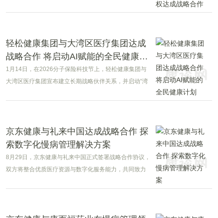
码：HK，以下简称"药明合联")，今日宣布与
EarendilLabs就药明合联自主研发的WuXiTecan-2载荷
连接子技术授权达成战略合作。
轻松健康集团与大湾区医疗集团达成
战略合作 将启动AI赋能的全民健康计
划
1月14日，在2026分子保险科技节上，轻松健康集团与
大湾区医疗集团宣布建立长期战略伙伴关系，并启动“湾
区智健：AI赋能价值医疗全民健康守护计划”。该计划旨
在通过构建智能化健康管理体系，为大湾区居民提供覆
盖全生命周期的精准健康服务。
京东健康与礼来中国达成战略合作 探
索数字化慢病管理解决方案
8月29日，京东健康与礼来中国正式签署战略合作协议，
双方将整合优质医疗资源与数字化服务能力，共同致力
于为超重/肥胖、糖尿病及斑秃患者打造创新的一站式慢
病管理解决方案，持续提升患者的治疗可及性和健康管
理水平。