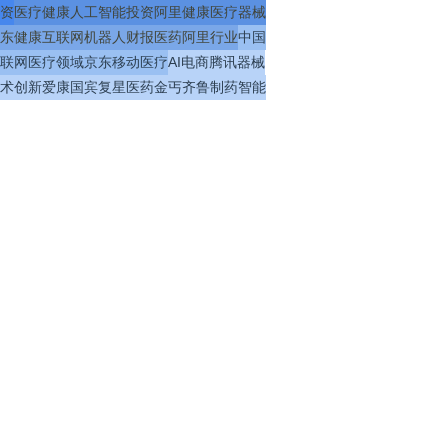
资
医疗
健康
人工智能
投资
阿里健康
医疗器械
东健康
互联网
机器人
财报
医药
阿里
行业
中国
联网医疗
领域
京东
移动医疗
AI
电商
腾讯
器械
术
创新
爱康国宾
复星医药
金丐
齐鲁制药
智能