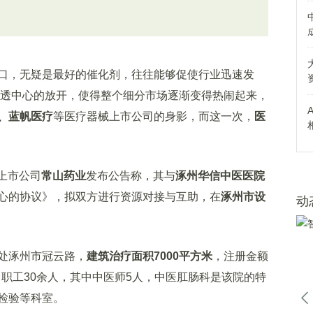
，无疑是最好的催化剂，往往能够促使行业迅速发
方血透中心的放开，使得整个细分市场逐渐变得热闹起来，
、蓝帆医疗
等医疗器械上市公司的身影，而这一次，
医
上市公司
常山药业
发布公告称，其与
涿州华信中医医院
心的协议》，拟双方进行资源对接与互助，在
涿州市设
动
处涿州市冠云路，
建筑治疗面积7000平方米
，注册金额
套，职工30余人，其中中医师5人，中医肛肠科是该院的特
检验等科室。