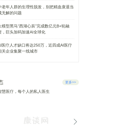
中老年人群的生理性脱发，别把精血衰退当
成无解的问题
大模型黑马“西湖心辰”完成数亿元B+轮融
资，巨头加码加速AI全球化
AI医疗人才缺口将达250万，近四成AI医疗
相关企业集聚一线城市
态
更多>>