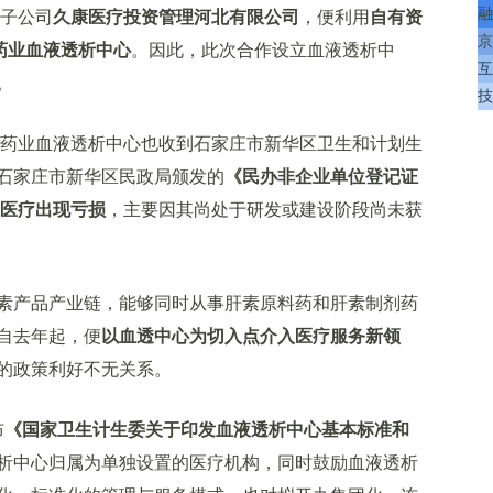
融
子公司
久康医疗投资管理河北有限公司
，便利用
自有资
京
药业血液透析中心
。因此，此次合作设立血液透析中
互
。
技
药业血液透析中心也收到石家庄市新华区卫生和计划生
石家庄市新华区民政局颁发的
《民办非企业单位登记证
医疗出现亏损
，主要因其尚处于研发或建设阶段尚未获
产品产业链，能够同时从事肝素原料药和肝素制剂药
自去年起，便
以血透中心为切入点介入医疗服务新领
的政策利好不无关系。
布
《国家卫生计生委关于印发血液透析中心基本标准和
析中心归属为单独设置的医疗机构，同时鼓励血液透析