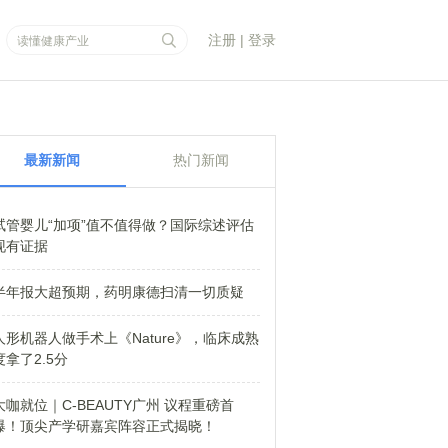
注册
|
登录
最新新闻
热门新闻
试管婴儿“加项”值不值得做？国际综述评估
现有证据
半年报大超预期，药明康德扫清一切质疑
人形机器人做手术上《Nature》，临床成熟
度拿了2.5分
大咖就位｜C-BEAUTY广州 议程重磅首
爆！顶尖产学研嘉宾阵容正式揭晓！