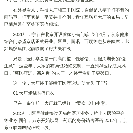
在外界看来，科技大厂和三甲医院，看似是八竿子打不着的
两码事。但事实是，字节并非个例，近年互联网大厂的布局，早
已悄然延伸至线下医疗领域。
2021年，字节在北京开设首家小荷门诊;今年4月，京东健康
综合门诊望京店正式开业。阿里、腾讯、百度等也从未缺席，比
如蚂蚁集团此前收购了好大夫在线。
只是，医疗毕竟是一门高门槛、低容错、回报周期长的“慢
生意”，这些年，大家的布局也始终克制。一直到AI医疗成为风
口，“离医疗远、离AI近”的大厂，才终于看到了突破口。
这一轮，大厂终于能啃下医疗这块“硬骨头”了吗?
01 大厂觊觎医疗已久
早在十多年前，大厂就已经盯上“看病”这门生意。
2015年，阿里健康接过天猫的医药业务，推出云医院平台
等业务;同年，京东开始以网上药店的身份销售医药;2017年，京
东互联网医院正式上线。