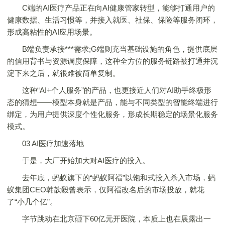
C端的AI医疗产品正在向AI健康管家转型，能够打通用户的
健康数据、生活习惯等，并接入就医、社保、保险等服务闭环，
形成高粘性的AI应用场景。
B端负责承接***需求;G端则充当基础设施的角色，提供底层
的信用背书与资源调度保障，这种全方位的服务链路被打通并沉
淀下来之后，就很难被简单复制。
这种“AI+个人服务”的产品，也更接近人们对AI助手终极形
态的猜想——模型本身就是产品，能与不同类型的智能终端进行
绑定，为用户提供深度个性化服务，形成长期稳定的场景化服务
模式。
03 AI医疗加速落地
于是，大厂开始加大对AI医疗的投入。
去年底，蚂蚁旗下的“蚂蚁阿福”以饱和式投入杀入市场，蚂
蚁集团CEO韩歆毅曾表示，仅阿福改名后的市场投放，就花
了“小几个亿”。
字节跳动在北京砸下60亿元开医院，本质上也在展露出一