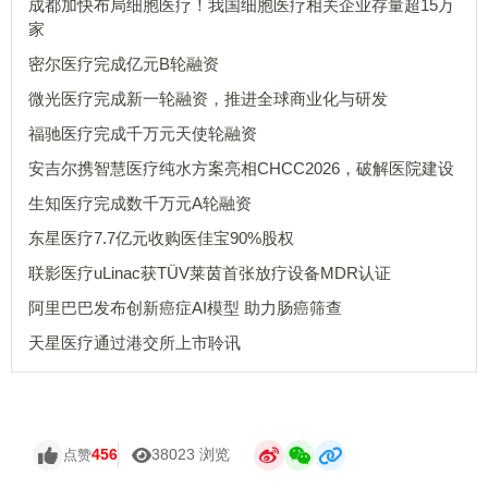
成都加快布局细胞医疗！我国细胞医疗相关企业存量超15万
家
密尔医疗完成亿元B轮融资
微光医疗完成新一轮融资，推进全球商业化与研发
福驰医疗完成千万元天使轮融资
安吉尔携智慧医疗纯水方案亮相CHCC2026，破解医院建设
生知医疗完成数千万元A轮融资
东星医疗7.7亿元收购医佳宝90%股权
联影医疗uLinac获TÜV莱茵首张放疗设备MDR认证
阿里巴巴发布创新癌症AI模型 助力肠癌筛查
天星医疗通过港交所上市聆讯
456
38023 浏览
点赞