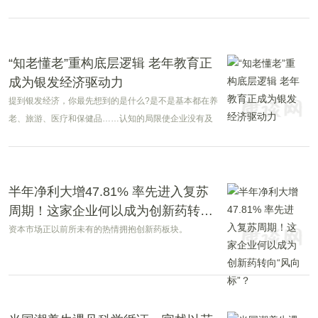
年6月30日止，叮当健康录得收入人民币2,9百万元，同
比增长6%，主要由于用户基础增长及产品品类的丰富，
进而带动药品及医疗健康业务收入增加。
“知老懂老”重构底层逻辑 老年教育正
成为银发经济驱动力
提到银发经济，你最先想到的是什么?是不是基本都在养
老、旅游、医疗和保健品……认知的局限使企业没有及
时抓住银发经济的风口。知名银发经济研究者、上海交
通大学中国城市治理研究院特邀研究员、中国网中国商
务频道总监梁长玉表示，银发经济不仅仅是旅游、养老
和医疗服务，更是适老化科技、教育培训、健康穿戴设
半年净利大增47.81% 率先进入复苏
备、智能家居和景区酒店等创新转型和产业升级的新机
周期！这家企业何以成为创新药转
遇。
向“风向标”？
资本市场正以前所未有的热情拥抱创新药板块。