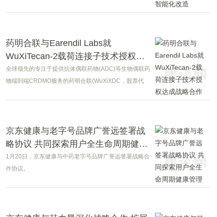
设施、研发全流程智能化、C端健康服务AI落地三大板块
落地一体化方案，依托混元+DeepSeek双模大模型与腾
讯云全栈AI工具，加速医药零售全链条数字化与智能化改
造。
药明合联与Earendil Labs就
WuXiTecan-2载荷连接子技术授权达
成战略合作
全球领先的专注于提供抗体偶联药物(ADC)等生物偶联药
物端到端CRDMO服务的药明合联(WuXiXDC，股票代
码：HK，以下简称"药明合联")，今日宣布与
EarendilLabs就药明合联自主研发的WuXiTecan-2载荷
连接子技术授权达成战略合作。
京东健康与老字号品牌广誉远签署战
略协议 共同探索用户全生命周期健康
管理
1月20日，京东健康与中药老字号品牌广誉远签署战略合
作协议。