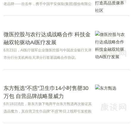
老品牌——欣岳年，携手中国平安保险(集团)股份有限公
司旗下高品质康养品牌——平安臻颐年，举行战略合作
签约仪式。吉宝欣岳年将借助自身丰富的养老服务经验
与资源，为平安臻颐年提供多样的康养服务运营。
微医控股与农行达成战略合作 科技金
融双轮驱动Ai医疗发展
6月23日，AI医疗领军企业微医控股与中国农业银行天津
市分行分支机构在天津分行签署战略合作协议。
东方甄选"不惑"卫生巾14小时售罄30
万包 自营品牌战略显威力
6月18日消息，新东方旗下电商平台东方甄选再次验证其
选品魔力，其自营卫生巾品牌"不惑"昨日上线即引发抢购
热潮。