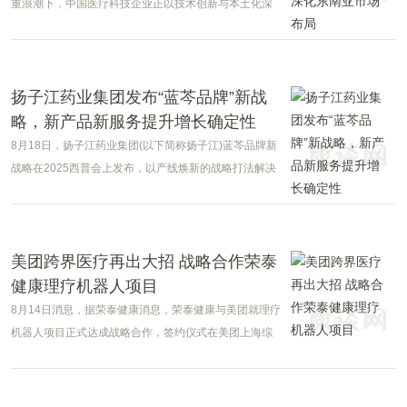
重浪潮下，中国医疗科技企业正以技术创新与本土化深
耕并重的姿态，在全球市场书写“中国方案”。
扬子江药业集团发布“蓝芩品牌”新战
略，新产品新服务提升增长确定性
8月18日，扬子江药业集团(以下简称扬子江)蓝芩品牌新
战略在2025西普会上发布，以产线焕新的战略打法解决
不同人群咽喉不适的健康需求，面向低龄人群重磅推出
高潜新品“小蓝芩口服液”与“小蓝芩棒棒喉糖”，与蓝芩口
服液、蓝芩喉糖等组成“蓝色集装箱”，同时发起“蓝色风
暴”咽喉保卫战终端服务行动，形成“产品+服务”创新组合
美团跨界医疗再出大招 战略合作荣泰
拳。
健康理疗机器人项目
8月14日消息，据荣泰健康消息，荣泰健康与美团就理疗
机器人项目正式达成战略合作，签约仪式在美团上海综
合指挥中心举行。