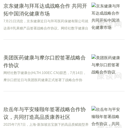
京东健康与拜耳达成战略合作 共同开
拓中国消化健康市场
7月21日消息，京东健康近日与拜耳医药保健有限公司就
达喜®乳果糖产品签署战略合作协议。网经社数字健康台
(HLTH.100EC.CN)获悉，京东健康全面负责达喜®乳果
糖产品全渠道推广，并完成该产品全网独家首发。双方
将携手开拓中国消化健康市场，为消费者带来更加优
质、便捷的健康解决方案。
美团医药健康与摩尔口腔签署战略合
作协议
网经社数字健康台(HLTH.100EC.CN)获悉，7月14日，
摩尔口腔近日与美团医药健康正式签署了战略合作协
议，共同探讨口腔医疗领域的合作与创新。
欣岳年与平安臻颐年签署战略合作协
议，共同打造高品质康养社区
2025年7月7日，上海-新加坡吉宝旗下的高品质赋能型养