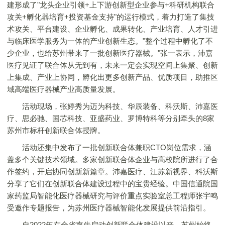
建形成了"龙头企业引领+上下游创新型企业参与+科研机构联合
攻关+孵化器培育+投资基金支持"的运行模式，着力打造了集技
术攻关、平台建设、企业孵化、成果转化、产业培育、人才引进
与临床医学服务为一体的产业创新生态。"整个过程中孵化了不
少企业，也给苏州带来了一批创新医疗器械。"张一表示，沛嘉
医疗见证了联合体从无到有，未来一定会实现空间上集聚、创新
上集成、产业上协同，孵化出更多创新产品、优质项目，助推区
域高端医疗器械产业高质量发展。
活动现场，张婷秀为迈为科技、华辰装备、科沃斯、沛嘉医
疗、思必驰、国芯科技、亚盛药业、罗博特科等分别牵头的8家
苏州市标杆创新联合体授牌。
活动还集中发布了一批创新联合体兼职CTO岗位需求，涵
盖多个关键技术领域。多家创新联合体企业与高校院所进行了合
作签约，开启协同创新新篇章。沛嘉医疗、江苏新视界、科沃斯
分享了它们在创新联合体建设过程中的宝贵经验。中国信通院国
家药监局智能化医疗器械研究与评价重点实验室总工程师张宇鸣
受邀作专题报告，为苏州医疗器械智能化发展提供前沿指引。
自2022年在全省率先启动创新联合体建设以来，苏州始终